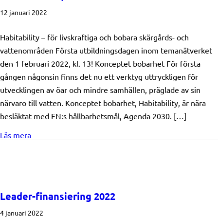
12 januari 2022
Habitability – för livskraftiga och bobara skärgårds- och
vattenområden Första utbildningsdagen inom temanätverket
den 1 februari 2022, kl. 13! Konceptet bobarhet För första
gången någonsin finns det nu ett verktyg uttryckligen för
utvecklingen av öar och mindre samhällen, präglade av sin
närvaro till vatten. Konceptet bobarhet, Habitability, är nära
besläktat med FN:s hållbarhetsmål, Agenda 2030. […]
about Habitability – för livskraftiga och bobara skär
Läs mera
Leader-finansiering 2022
4 januari 2022