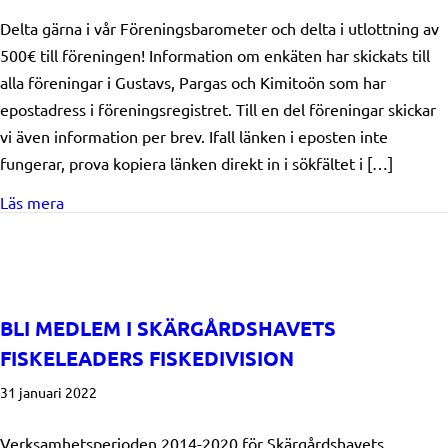
Delta gärna i vår Föreningsbarometer och delta i utlottning av
500€ till föreningen! Information om enkäten har skickats till
alla föreningar i Gustavs, Pargas och Kimitoön som har
epostadress i föreningsregistret. Till en del föreningar skickar
vi även information per brev. Ifall länken i eposten inte
fungerar, prova kopiera länken direkt in i sökfältet i […]
about Föreningsbarometern – svarstid till 31.3.2022
Läs mera
BLI MEDLEM I SKÄRGÅRDSHAVETS
FISKELEADERS FISKEDIVISION
31 januari 2022
Verksamhetsperioden 2014-2020 för Skärgårdshavets