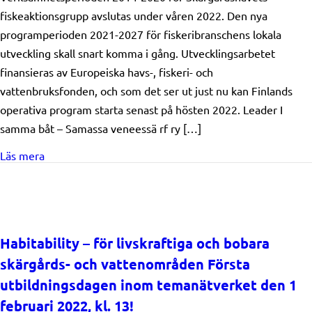
fiskeaktionsgrupp avslutas under våren 2022. Den nya
programperioden 2021-2027 för fiskeribranschens lokala
utveckling skall snart komma i gång. Utvecklingsarbetet
finansieras av Europeiska havs-, fiskeri- och
vattenbruksfonden, och som det ser ut just nu kan Finlands
operativa program starta senast på hösten 2022. Leader I
samma båt – Samassa veneessä rf ry […]
about BLI MEDLEM I SKÄRGÅRDSHAVETS FISKELEAD
Läs mera
Habitability – för livskraftiga och bobara
skärgårds- och vattenområden Första
utbildningsdagen inom temanätverket den 1
februari 2022, kl. 13!