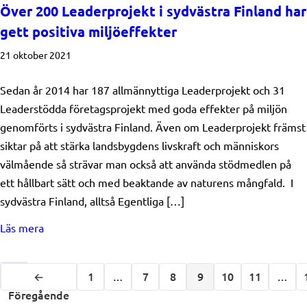
Över 200 Leaderprojekt i sydvästra Finland har
gett positiva miljöeffekter
21 oktober 2021
Sedan år 2014 har 187 allmännyttiga Leaderprojekt och 31
Leaderstödda företagsprojekt med goda effekter på miljön
genomförts i sydvästra Finland. Även om Leaderprojekt främst
siktar på att stärka landsbygdens livskraft och människors
välmående så strävar man också att använda stödmedlen på
ett hållbart sätt och med beaktande av naturens mångfald. I
sydvästra Finland, alltså Egentliga […]
about Över 200 Leaderprojekt i sydvästra Finland har g
Läs mera
←
1
…
7
8
9
10
11
…
Föregående