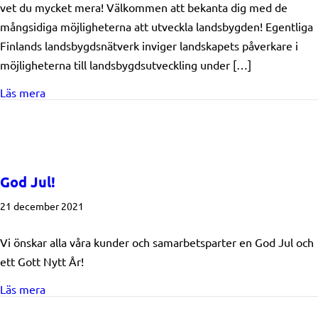
vet du mycket mera! Välkommen att bekanta dig med de
mångsidiga möjligheterna att utveckla landsbygden! Egentliga
Finlands landsbygdsnätverk inviger landskapets påverkare i
möjligheterna till landsbygdsutveckling under […]
about Utnyttja landsbygdsfonden fullt ut! En webbku
Läs mera
God Jul!
21 december 2021
Vi önskar alla våra kunder och samarbetsparter en God Jul och
ett Gott Nytt År!
about God Jul!
Läs mera