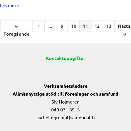
about Nästa styrelsemöte är 25.11.2020
Läs mera
←
1
…
9
10
11
12
13
Nästa
Föregående
→
Kontaktuppgifter
Verksamhetsledare
Allmännyttiga stöd till föreningar och samfund
Siv Holmgren
040 071 8913
siv.holmgren(at)sameboat.fi