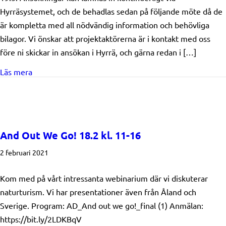
Hyrräsystemet, och de behadlas sedan på följande möte då de
är kompletta med all nödvändig information och behövliga
bilagor. Vi önskar att projektaktörerna är i kontakt med oss
före ni skickar in ansökan i Hyrrä, och gärna redan i […]
about Vårens styrelsemötestidtabell där projekt beha
Läs mera
And Out We Go! 18.2 kl. 11-16
2 februari 2021
Kom med på vårt intressanta webinarium där vi diskuterar
naturturism. Vi har presentationer även från Åland och
Sverige. Program: AD_And out we go!_final (1) Anmälan:
https://bit.ly/2LDKBqV