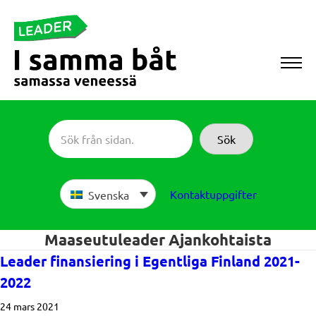
Skip
to
content
Sameboat
Sök
Kontaktuppgifter
Svenska
Maaseutuleader Ajankohtaista
Leader finansiering i Egentliga Finland 2021-
2022
24 mars 2021