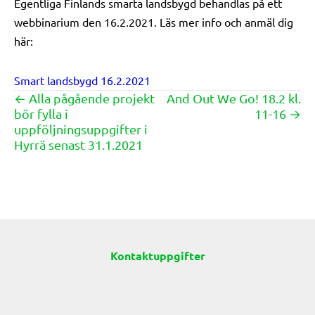
Egentliga Finlands smarta landsbygd behandlas på ett
webbinarium den 16.2.2021. Läs mer info och anmäl dig
här:
Smart landsbygd 16.2.2021
← Alla pågående projekt
And Out We Go! 18.2 kl.
Posts
bör fylla i
11-16 →
navigation
uppföljningsuppgifter i
Hyrrä senast 31.1.2021
Kontaktuppgifter