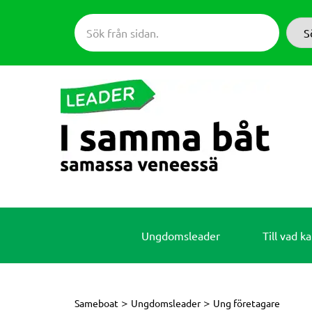
Skip
to
S
content
Ungdomsleader
Till vad k
>
>
Sameboat
Ungdomsleader
Ung företagare