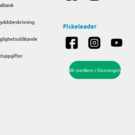
albank
yddsbeskrivning
Fiskeleader
nglighetsutlåtande
tuppgifter
Bli medlem i föreningen