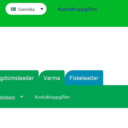
Kontaktuppgifter
Svenska
gdomsleader
Varma
Fiskeleader
etagare
Kontaktuppgifter