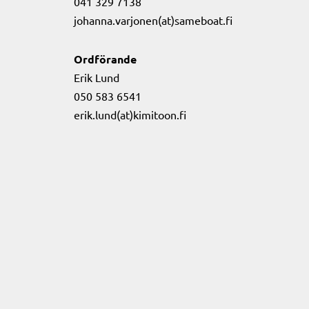
041 329 7138
johanna.varjonen(at)sameboat.fi
Ordförande
Erik Lund
050 583 6541
erik.lund(at)kimitoon.fi