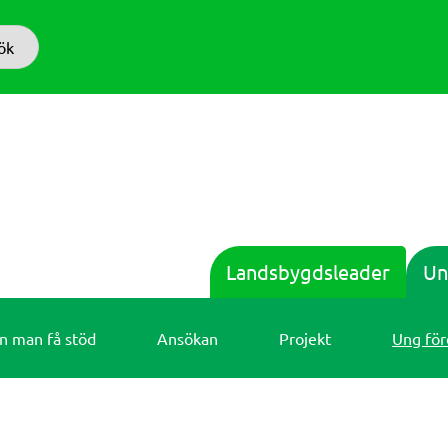
ök
Landsbygdsleader
Un
an man få stöd
Ansökan
Projekt
Ung för