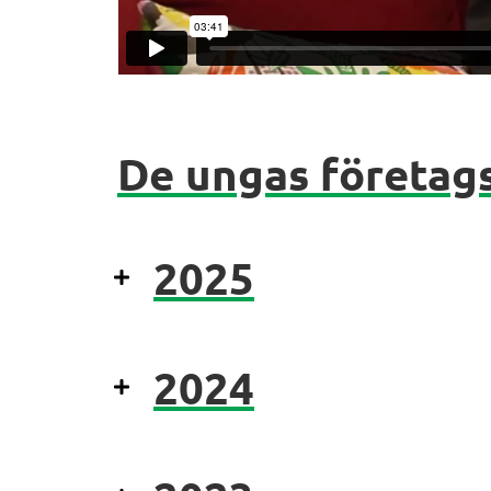
De ungas företags
2025
2024