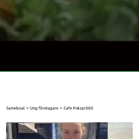
>
>
Sameboat
Ung företagare
Cafe Puksprööti