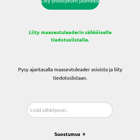
Liity yhdistyksen jäseneksi
Liity maaseutuleaderin sähköiselle
tiedotuslistalle.
Pysy ajantasalla maaseutuleader asioista ja liity
tiedotuslistaan.
Sähköposti
(Pakollinen)
Suostumus
(Pakollinen)