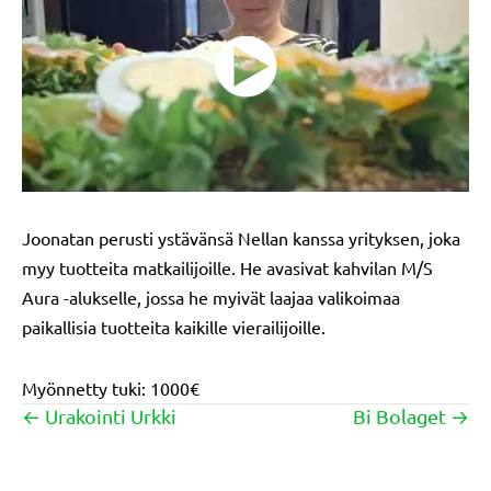
Joonatan perusti ystävänsä Nellan kanssa yrityksen, joka
myy tuotteita matkailijoille. He avasivat kahvilan M/S
Aura -alukselle, jossa he myivät laajaa valikoimaa
paikallisia tuotteita kaikille vierailijoille.
Myönnetty tuki: 1000€
← Urakointi Urkki
Bi Bolaget →
Posts
navigation