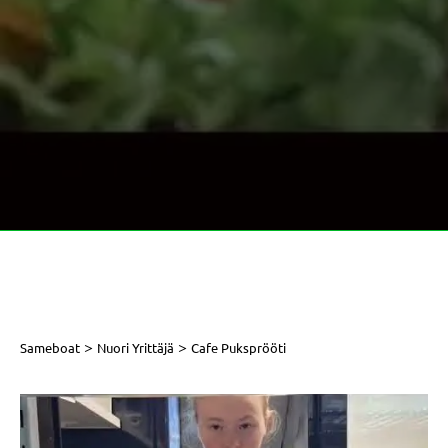
>
>
Sameboat
Nuori Yrittäjä
Cafe Puksprööti