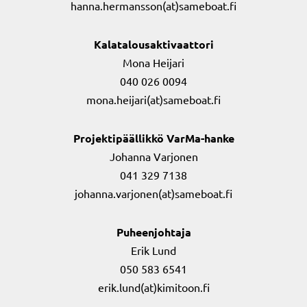
hanna.hermansson(at)sameboat.fi
Kalatalousaktivaattori
Mona Heijari
040 026 0094
mona.heijari(at)sameboat.fi
Projektipäällikkö VarMa-hanke
Johanna Varjonen
041 329 7138
johanna.varjonen(at)sameboat.fi
Puheenjohtaja
Erik Lund
050 583 6541
erik.lund(at)kimitoon.fi