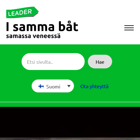
Siirry
suoraan
sisältöön
Sameboat
Hae
Ota yhteyttä
Suomi