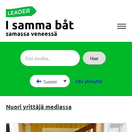
Siirry
suoraan
sisältöön
Sameboat
Hae
Ota yhteyttä
Suomi
Nuori yrittäjä mediassa