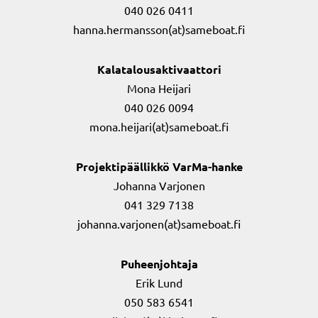
040 026 0411
hanna.hermansson(at)sameboat.fi
Kalatalousaktivaattori
Mona Heijari
040 026 0094
mona.heijari(at)sameboat.fi
Projektipäällikkö VarMa-hanke
Johanna Varjonen
041 329 7138
johanna.varjonen(at)sameboat.fi
Puheenjohtaja
Erik Lund
050 583 6541