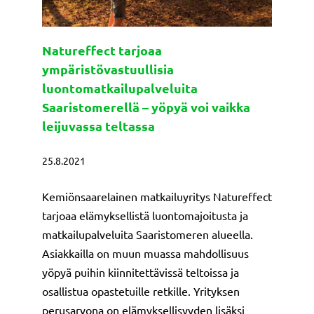
Natureffect tarjoaa
ympäristövastuullisia
luontomatkailupalveluita
Saaristomerellä – yöpyä voi vaikka
leijuvassa teltassa
25.8.2021
Kemiönsaarelainen matkailuyritys Natureffect
tarjoaa elämyksellistä luontomajoitusta ja
matkailupalveluita Saaristomeren alueella.
Asiakkailla on muun muassa mahdollisuus
yöpyä puihin kiinnitettävissä teltoissa ja
osallistua opastetuille retkille. Yrityksen
perusarvona on elämyksellisyyden lisäksi