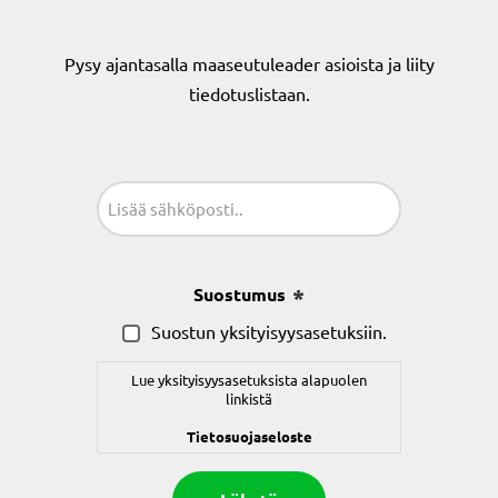
Pysy ajantasalla maaseutuleader asioista ja liity
tiedotuslistaan.
Sähköposti
(Pakollinen)
Suostumus
(Pakollinen)
Suostun yksityisyysasetuksiin.
Lue yksityisyysasetuksista alapuolen
linkistä
Tietosuojaseloste