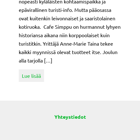
nopeasti kyläläisten kohtaamispaikka ja
epävirallinen turisti-info. Mutta pääosassa
ovat kuitenkin leivonnaiset ja saaristolainen
kotiruoka. Cafe Simppu on hurmannut lyhyen
historiansa aikana niin korppoolaiset kuin
turistitkin. Yrittäjä Anne-Marie Taina tekee
kaikki myynnissä olevat tuotteet itse. Joulun
alla tarjolla […]
about Cafe Simppu on Korppoon torin sydän
Lue lisää
Yhteystiedot