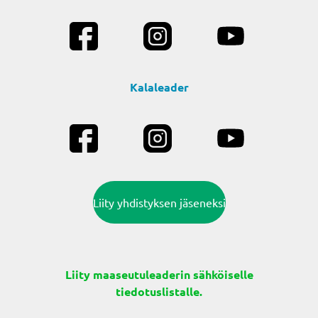
Kalaleader
Liity yhdistyksen jäseneksi
Liity maaseutuleaderin sähköiselle
tiedotuslistalle.