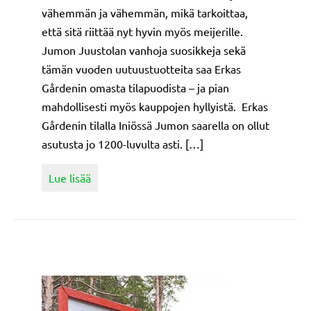
vähemmän ja vähemmän, mikä tarkoittaa,
että sitä riittää nyt hyvin myös meijerille.
Jumon Juustolan vanhoja suosikkeja sekä
tämän vuoden uutuustuotteita saa Erkas
Gårdenin omasta tilapuodista – ja pian
mahdollisesti myös kauppojen hyllyistä. Erkas
Gårdenin tilalla Iniössä Jumon saarella on ollut
asutusta jo 1200-luvulta asti. […]
about Juustoa ja jäätelöä omien vuohien mai
Lue lisää