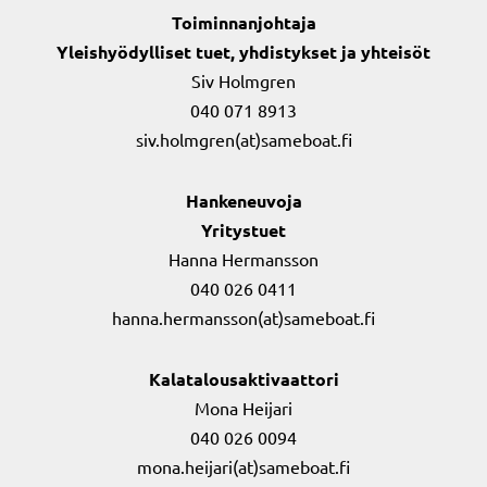
Toiminnanjohtaja
Yleishyödylliset tuet, yhdistykset ja yhteisöt
Siv Holmgren
040 071 8913
siv.holmgren(at)sameboat.fi
Hankeneuvoja
Yritystuet
Hanna Hermansson
040 026 0411
hanna.hermansson(at)sameboat.fi
Kalatalousaktivaattori
Mona Heijari
040 026 0094
mona.heijari(at)sameboat.fi