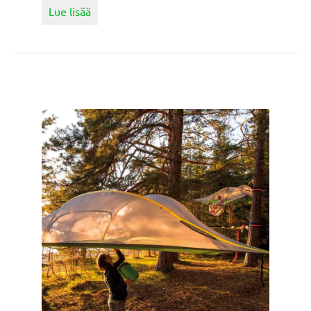
about Paikallinen olut syntyy tunteella
Lue lisää