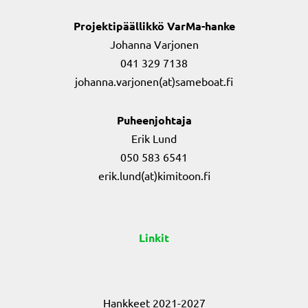
Projektipäällikkö VarMa-hanke
Johanna Varjonen
041 329 7138
johanna.varjonen(at)sameboat.fi
Puheenjohtaja
Erik Lund
050 583 6541
erik.lund(at)kimitoon.fi
Linkit
Hankkeet 2021-2027