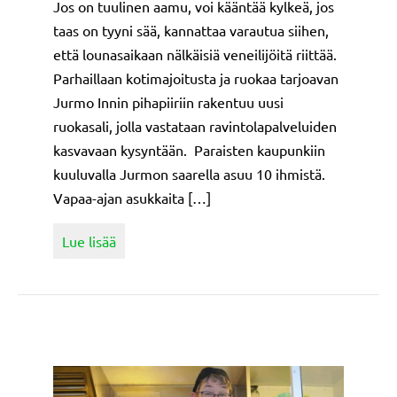
Jos on tuulinen aamu, voi kääntää kylkeä, jos
taas on tyyni sää, kannattaa varautua siihen,
että lounasaikaan nälkäisiä veneilijöitä riittää.
Parhaillaan kotimajoitusta ja ruokaa tarjoavan
Jurmo Innin pihapiiriin rakentuu uusi
ruokasali, jolla vastataan ravintolapalveluiden
kasvavaan kysyntään. Paraisten kaupunkiin
kuuluvalla Jurmon saarella asuu 10 ihmistä.
Vapaa-ajan asukkaita […]
about Jurmo Inn laajentaa ravintolatoimintaa
Lue lisää