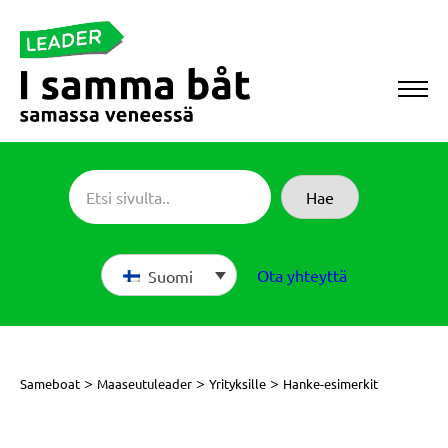
Siirry
suoraan
sisältöön
Sameboat
Hae
Ota yhteyttä
Suomi
>
>
>
Sameboat
Maaseutuleader
Yrityksille
Hanke-esimerkit