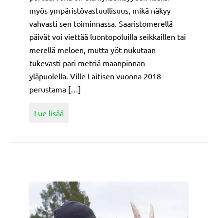
myös ympäristövastuullisuus, mikä näkyy
vahvasti sen toiminnassa. Saaristomerellä
päivät voi viettää luontopoluilla seikkaillen tai
merellä meloen, mutta yöt nukutaan
tukevasti pari metriä maanpinnan
yläpuolella. Ville Laitisen vuonna 2018
perustama […]
about Natureffect tarjoaa ympäristövastuullis
Lue lisää