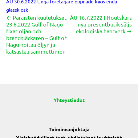
ÅU 30.6.2022 Unga företagare öppnade Iniös enda
glasskiosk
← Paraisten kuulutukset
ÅU 16.7.2022 I Houtskärs
Posts
23.6.2022 Gulf of Nagu
nya presentbutik säljs
navigation
fixar oljan och
ekologiska hantverk →
brandsläckaren – Gulf of
Nagu hoitaa öljyn ja
katsastaa sammuttimen
Yhteystiedot
Toiminnanjohtaja
Yleishyödylliset tuet, yhdistykset ja yhteisöt