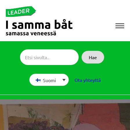
Siirry
suoraan
sisältöön
Sameboat
Hae
Ota yhteyttä
Suomi