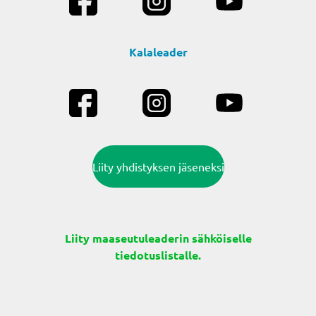
Kalaleader
Liity yhdistyksen jäseneksi
Liity maaseutuleaderin sähköiselle
tiedotuslistalle.