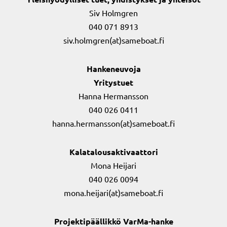
Siv Holmgren
040 071 8913
siv.holmgren(at)sameboat.fi
Hankeneuvoja
Yritystuet
Hanna Hermansson
040 026 0411
hanna.hermansson(at)sameboat.fi
Kalatalousaktivaattori
Mona Heijari
040 026 0094
mona.heijari(at)sameboat.fi
Projektipäällikkö VarMa-hanke