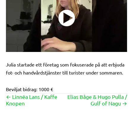
Julia startade ett företag som fokuserade på att erbjuda
fot- och handvårdstjänster till turister under sommaren.
Beviljat bidrag: 1000 €
← Linnéa Lans / Kaffe
Elias Båge & Hugo Pulla /
Posts
Knopen
Gulf of Nagu →
navigation