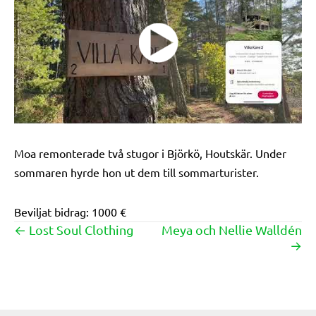
Moa remonterade två stugor i Björkö, Houtskär. Under
sommaren hyrde hon ut dem till sommarturister.
Beviljat bidrag: 1000 €
← Lost Soul Clothing
Meya och Nellie Walldén
Posts
→
navigation