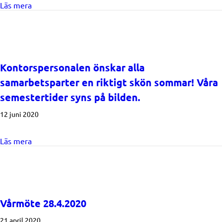
about Övergångsperiod 2021-2022 och Nya programp
Läs mera
Kontorspersonalen önskar alla
samarbetsparter en riktigt skön sommar! Våra
semestertider syns på bilden.
12 juni 2020
about Kontorspersonalen önskar alla samarbetsparter 
Läs mera
Vårmöte 28.4.2020
21 april 2020