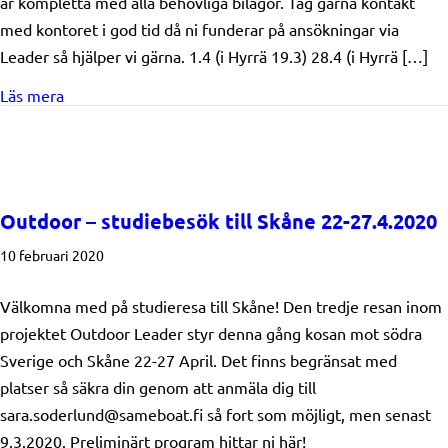
är kompletta med alla behövliga bilagor. Tag gärna kontakt
med kontoret i god tid då ni funderar på ansökningar via
Leader så hjälper vi gärna. 1.4 (i Hyrrä 19.3) 28.4 (i Hyrrä […]
about Vårens styrelsemötestidtabell
Läs mera
Outdoor – studiebesök till Skåne 22-27.4.2020
10 februari 2020
Välkomna med på studieresa till Skåne! Den tredje resan inom
projektet Outdoor Leader styr denna gång kosan mot södra
Sverige och Skåne 22-27 April. Det finns begränsat med
platser så säkra din genom att anmäla dig till
sara.soderlund@sameboat.fi så fort som möjligt, men senast
9.3.2020. Preliminärt program hittar ni här!