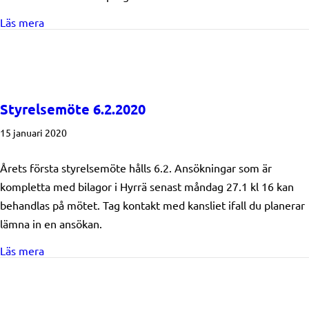
about Outdoor – studiebesök till Skåne 22-27.4.2020
Läs mera
Styrelsemöte 6.2.2020
15 januari 2020
Årets första styrelsemöte hålls 6.2. Ansökningar som är
kompletta med bilagor i Hyrrä senast måndag 27.1 kl 16 kan
behandlas på mötet. Tag kontakt med kansliet ifall du planerar
lämna in en ansökan.
about Styrelsemöte 6.2.2020
Läs mera