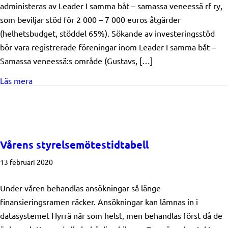
administeras av Leader I samma båt – samassa veneessä rf ry,
som beviljar stöd för 2 000 – 7 000 euros åtgärder
(helhetsbudget, stöddel 65%). Sökande av investeringsstöd
bör vara registrerade föreningar inom Leader I samma båt –
Samassa veneessä:s område (Gustavs, […]
about SMILe-temaprojekt ansök senast 11.5
Läs mera
Vårens styrelsemötestidtabell
13 februari 2020
Under våren behandlas ansökningar så länge
finansieringsramen räcker. Ansökningar kan lämnas in i
datasystemet Hyrrä när som helst, men behandlas först då de