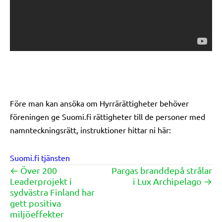
Före man kan ansöka om Hyrrärättigheter behöver
föreningen ge Suomi.fi rättigheter till de personer med
namnteckningsrätt, instruktioner hittar ni här:
Suomi.fi tjänsten
← Över 200
Pargas branddepå strålar
Posts
Leaderprojekt i
i Lux Archipelago →
navigation
sydvästra Finland har
gett positiva
miljöeffekter