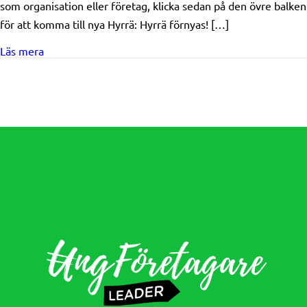
som organisation eller företag, klicka sedan på den övre balken
för att komma till nya Hyrrä: Hyrrä förnyas! […]
about Ansökan om nya projekt har nu öppnats!
Läs mera