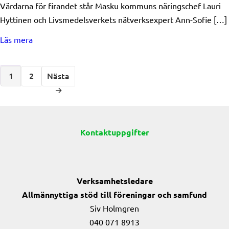
Värdarna för firandet står Masku kommuns näringschef Lauri
Hyttinen och Livsmedelsverkets nätverksexpert Ann-Sofie […]
about Egentliga Finlands landsbygdsgala ordnas 25.3 – 
Läs mera
1
2
Nästa
→
Kontaktuppgifter
Verksamhetsledare
Allmännyttiga stöd till föreningar och samfund
Siv Holmgren
040 071 8913