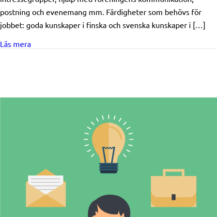
postning och evenemang mm. Färdigheter som behövs för
jobbet: goda kunskaper i finska och svenska kunskaper i […]
about Vi söker en projektarbetare!
Läs mera