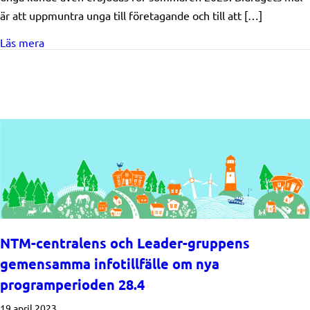
är att uppmuntra unga till företagande och till att […]
about Ung Företagare-bidrag beviljades till 6 nya fö
Läs mera
NTM-centralens och Leader-gruppens
gemensamma infotillfälle om nya
programperioden 28.4
19 april 2023