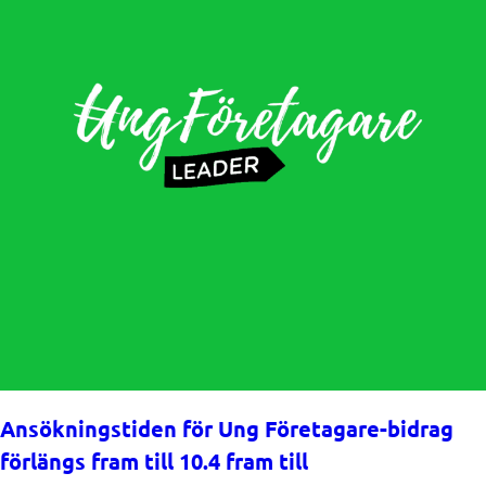
Ansökningstiden för Ung Företagare-bidrag
förlängs fram till 10.4 fram till