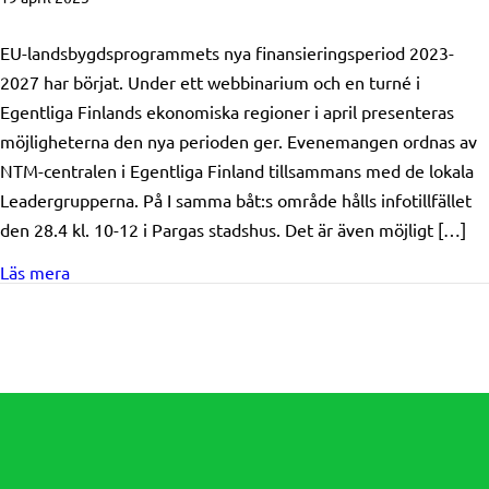
EU-landsbygdsprogrammets nya finansieringsperiod 2023-
2027 har börjat. Under ett webbinarium och en turné i
Egentliga Finlands ekonomiska regioner i april presenteras
möjligheterna den nya perioden ger. Evenemangen ordnas av
NTM-centralen i Egentliga Finland tillsammans med de lokala
Leadergrupperna. På I samma båt:s område hålls infotillfället
den 28.4 kl. 10-12 i Pargas stadshus. Det är även möjligt […]
about NTM-centralens och Leader-gruppens gemensam
Läs mera