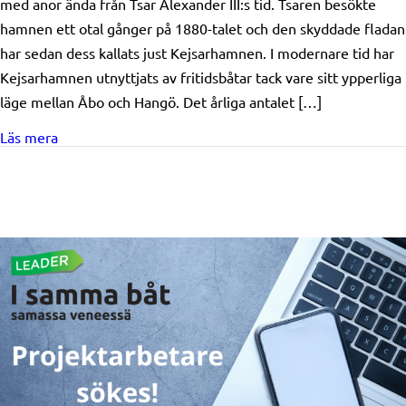
med anor ända från Tsar Alexander III:s tid. Tsaren besökte
hamnen ett otal gånger på 1880-talet och den skyddade fladan
har sedan dess kallats just Kejsarhamnen. I modernare tid har
Kejsarhamnen utnyttjats av fritidsbåtar tack vare sitt ypperliga
läge mellan Åbo och Hangö. Det årliga antalet […]
about Beviljat stöd: Högsåra byalag rf/ De kejserliga t
Läs mera