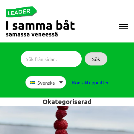
Skip
to
content
Sameboat
Sök
Kontaktuppgifter
Svenska
Okategoriserad