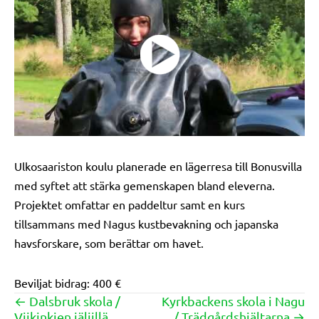
Ulkosaariston koulu planerade en lägerresa till Bonusvilla
med syftet att stärka gemenskapen bland eleverna.
Projektet omfattar en paddeltur samt en kurs
tillsammans med Nagus kustbevakning och japanska
havsforskare, som berättar om havet.
Beviljat bidrag: 400 €
← Dalsbruk skola /
Kyrkbackens skola i Nagu
Posts
Viikinkien jäljillä
/ Trädgårdshjältarna →