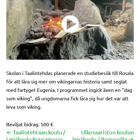
Skolan i Taalintehdas planerade en studiebesök till Rosala
för att lära sig mer om vikingarnas historia samt seglat
med fartyget Eugenia. I programmet ingick även en ”dag
som viking”, då ungdomarna fick lära sig hur det var att
leva som viking.
Beviljat bidrag: 500 €
← Taalintehtaan koulu /
Ulkosaariston koulun
Posts
Leirikoulu Kuusamoon
leirikoulu / Bonusvilla →