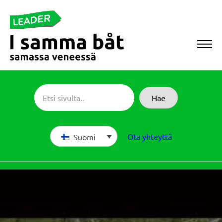
Siirry
suoraan
sisältöön
Sameboat
Hae
Ota yhteyttä
Suomi