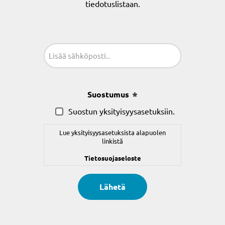
tiedotuslistaan.
Sähköposti
(Pakollinen)
Suostumus
(Pakollinen)
Suostun yksityisyysasetuksiin.
Lue yksityisyysasetuksista alapuolen
linkistä
Tietosuojaseloste