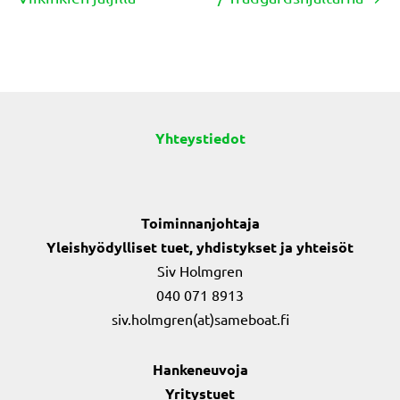
navigation
Yhteystiedot
Toiminnanjohtaja
Yleishyödylliset tuet, yhdistykset ja yhteisöt
Siv Holmgren
040 071 8913
siv.holmgren(at)sameboat.fi
Hankeneuvoja
Yritystuet