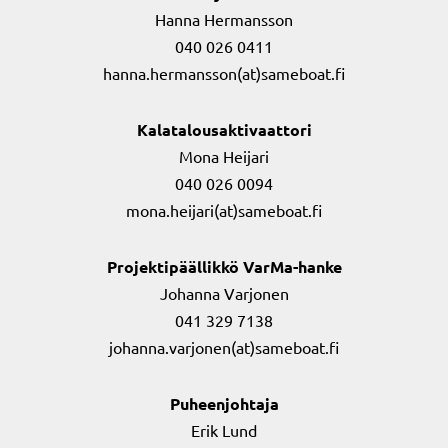
Hanna Hermansson
040 026 0411
hanna.hermansson(at)sameboat.fi
Kalatalousaktivaattori
Mona Heijari
040 026 0094
mona.heijari(at)sameboat.fi
Projektipäällikkö VarMa-hanke
Johanna Varjonen
041 329 7138
johanna.varjonen(at)sameboat.fi
Puheenjohtaja
Erik Lund