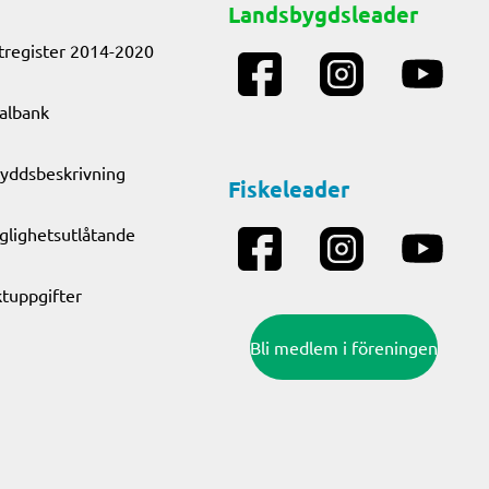
Landsbygdsleader
tregister 2014-2020
albank
yddsbeskrivning
Fiskeleader
nglighetsutlåtande
tuppgifter
Bli medlem i föreningen