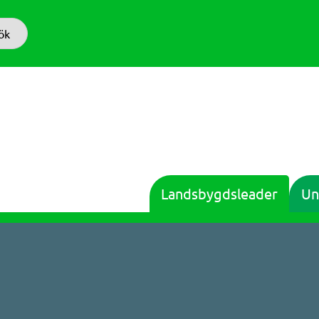
ök
Landsbygdsleader
Un