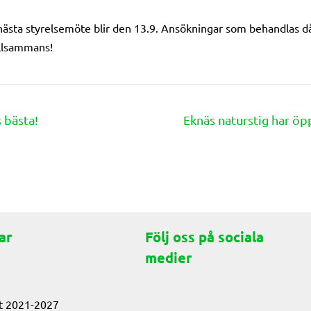
 nästa styrelsemöte blir den 13.9. Ansökningar som behandlas då
illsammans!
 bästa!
Eknäs naturstig har öpp
ar
Följ oss på sociala
medier
t 2021-2027