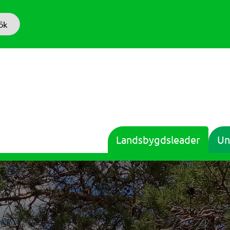
ök
Landsbygdsleader
Un