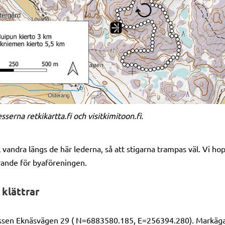
serna retkikartta.fi och visitkimitoon.fi.
 vandra längs de här lederna, så att stigarna trampas väl. Vi hop
örande för byaföreningen.
klättrar
essen Eknäsvägen 29 ( N=6883580.185, E=256394.280). Markägar