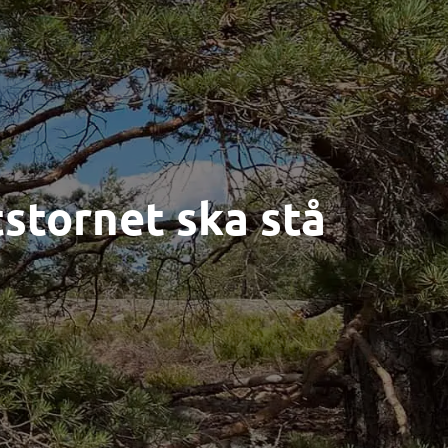
tstornet ska stå