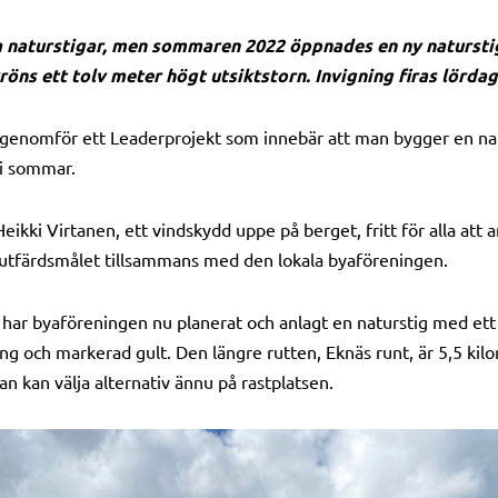
a naturstigar, men sommaren 2022 öppnades en ny naturstig 
öns ett tolv meter högt utsiktstorn.
I
nvigning firas lörda
genomför ett Leaderprojekt som innebär att man bygger en natu
 i sommar.
kki Virtanen, ett vindskydd uppe på berget, fritt för alla att 
utfärdsmålet tillsammans med den lokala byaföreningen.
har byaföreningen nu planerat och anlagt en naturstig med ett 
ng och markerad gult. Den längre rutten, Eknäs runt, är 5,5 kilo
an kan välja alternativ ännu på rastplatsen.