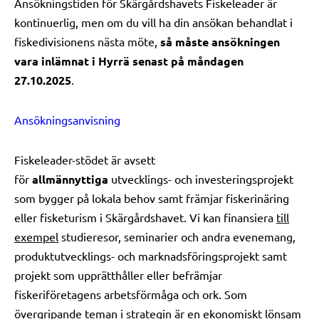
Ansökningstiden för Skärgårdshavets Fiskeleader är
kontinuerlig, men om du vill ha din ansökan behandlat i
fiskedivisionens nästa möte,
så måste ansökningen
vara inlämnat i Hyrrä senast på måndagen
27.10.2025
.
Ansökningsanvisning
Fiskeleader-stödet är avsett
för
allmännyttiga
utvecklings- och investeringsprojekt
som bygger på lokala behov samt främjar fiskerinäring
eller fisketurism i Skärgårdshavet. Vi kan finansiera
till
exempel
studieresor, seminarier och andra evenemang,
produktutvecklings- och marknadsföringsprojekt samt
projekt som upprätthåller eller befrämjar
fiskeriföretagens arbetsförmåga och ork. Som
övergripande teman i strategin är en ekonomiskt lönsam