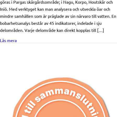
göras i Pargas skärgårdsområde; i Nagu, Korpo, Houtskär och
Iniö. Med verktyget kan man analysera och utveckla öar och
mindre samhällen som är präglade av sin närvaro till vatten. En
bobarhetsanalys består av 45 indikatorer, indelade i sju
delområden. Varje delområde kan direkt kopplas till […]
about Beviljat stöd: Pargas stad/ En studie i bobarhet
Läs mera