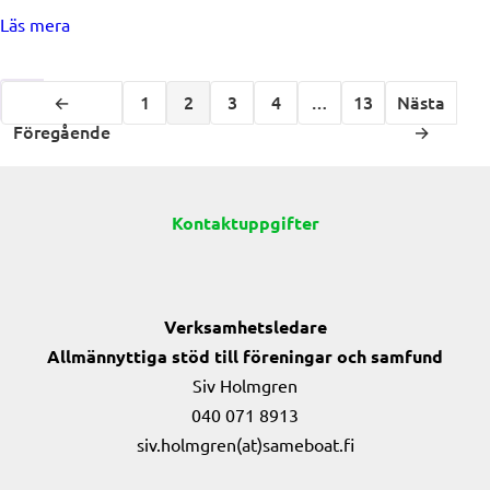
about Sök Ungdoms Leader bidrag före den 31.5!
Läs mera
←
1
2
3
4
…
13
Nästa
Föregående
→
Kontaktuppgifter
Verksamhetsledare
Allmännyttiga stöd till föreningar och samfund
Siv Holmgren
040 071 8913
siv.holmgren(at)sameboat.fi