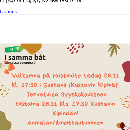
https://forms.gle/Q5VzNBvr1B3hfYLT8
about Infotillfälle för föreningar 3.12.2024
Läs mera