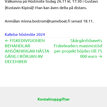
Välkomna på Höstmöte tisdag 26.11 kl. 17:30 i Gustavs
(Kustavin Kipinä)! Man kan även delta på distans.
Anmälan minna.bostrom@sameboat.fi senast 18.11.
Kallelse höstmöte 2024
← FISKEDIVISIONEN
Skärgårdshavets
Posts
BEHANDLAR
Fiskeleaders maximistöd
navigation
ANSÖKNINGAR NÄSTA
per projekt höjdes till 75
GÅNG I BÖRJAN AV
000 euro →
DECEMBER
Kontaktuppgifter