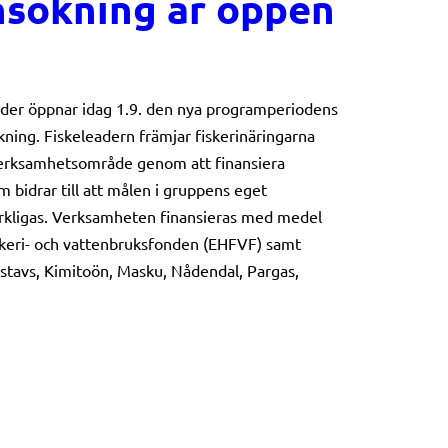
nsökning är öppen
ader öppnar idag 1.9. den nya programperiodens
ning. Fiskeleadern främjar fiskerinäringarna
 verksamhetsområde genom att finansiera
m bidrar till att målen i gruppens eget
erkligas. Verksamheten finansieras med medel
iskeri- och vattenbruksfonden (EHFVF) samt
avs, Kimitoön, Masku, Nådendal, Pargas,
aders projektansökning är öppen