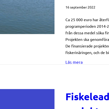
16 september 2022
Ca 25 000 euro har återför
programperioden 2014-202
från dessa medel söka fin
Projekten ska genomföras
De finansierade projekte
fiskerinäringen, och de 
about Ännu en
Läs mera
Fiskelea