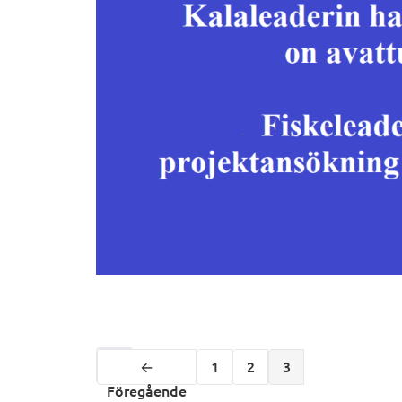
←
1
2
3
Föregående