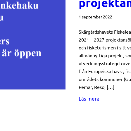
projekta
1 september 2022
Skärgårdshavets Fiskele
2021 – 2027 projektansök
och fisketurismen i sitt
allmännyttiga projekt, so
utvecklingsstrategi förv
från Europeiska havs-, f
områdets kommuner (Gust
Pemar, Reso, […]
about Fiskele
Läs mera