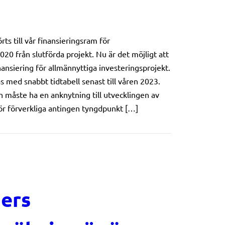
ts till vår finansieringsram för
0 från slutförda projekt. Nu är det möjligt att
ansiering för allmännyttiga investeringsprojekt.
 med snabbt tidtabell senast till våren 2023.
n måste ha en anknytning till utvecklingen av
bör förverkliga antingen tyngdpunkt […]
 möjlighet att söka projektfinansiering från programpe
ders