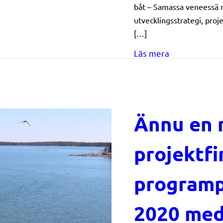
båt – Samassa veneessä r
utvecklingsstrategi, proj
[…]
about Ansökni
Läs mera
Ännu en 
projektfi
programp
2020 med