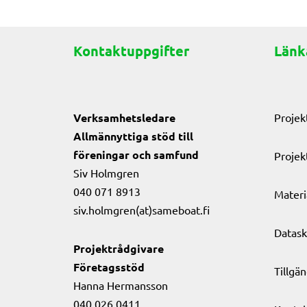
Kontaktuppgifter
Länk
Verksamhetsledare
Projek
Allmännyttiga stöd till
föreningar och samfund
Projek
Siv Holmgren
040 071 8913
Materi
siv.holmgren(at)sameboat.fi
Datask
Projektrådgivare
Företagsstöd
Tillgä
Hanna Hermansson
040 026 0411