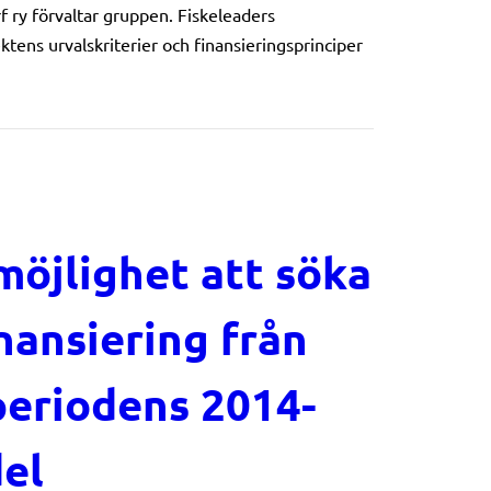
f ry förvaltar gruppen. Fiskeleaders
ektens urvalskriterier och finansieringsprinciper
ngstiden till Skärgårdshavets Fiskeleader är kontinuerlig
möjlighet att söka
nansiering från
eriodens 2014-
el