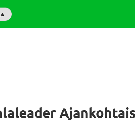
ök
laleader Ajankohtai