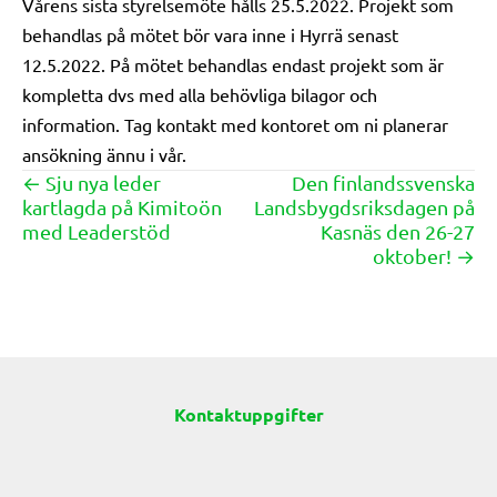
Vårens sista styrelsemöte hålls 25.5.2022. Projekt som
behandlas på mötet bör vara inne i Hyrrä senast
12.5.2022. På mötet behandlas endast projekt som är
kompletta dvs med alla behövliga bilagor och
information. Tag kontakt med kontoret om ni planerar
ansökning ännu i vår.
← Sju nya leder
Den finlandssvenska
Posts
kartlagda på Kimitoön
Landsbygdsriksdagen på
navigation
med Leaderstöd
Kasnäs den 26-27
oktober! →
Kontaktuppgifter