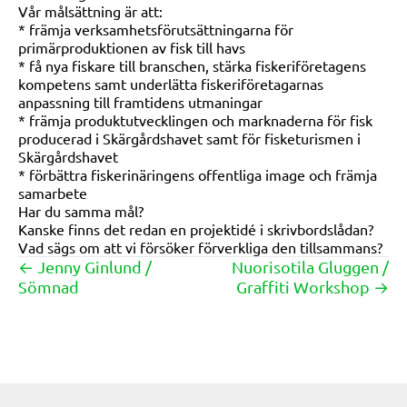
Vår målsättning är att:
* främja verksamhetsförutsättningarna för
primärproduktionen av fisk till havs
* få nya fiskare till branschen, stärka fiskeriföretagens
kompetens samt underlätta fiskeriföretagarnas
anpassning till framtidens utmaningar
* främja produktutvecklingen och marknaderna för fisk
producerad i Skärgårdshavet samt för fisketurismen i
Skärgårdshavet
* förbättra fiskerinäringens offentliga image och främja
samarbete
Har du samma mål?
Kanske finns det redan en projektidé i skrivbordslådan?
Vad sägs om att vi försöker förverkliga den tillsammans?
← Jenny Ginlund /
Nuorisotila Gluggen /
Posts
Sömnad
Graffiti Workshop →
navigation