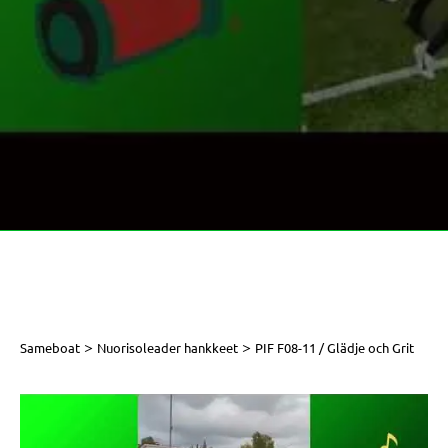
>
>
Sameboat
Nuorisoleader hankkeet
PIF F08-11 / Glädje och Grit