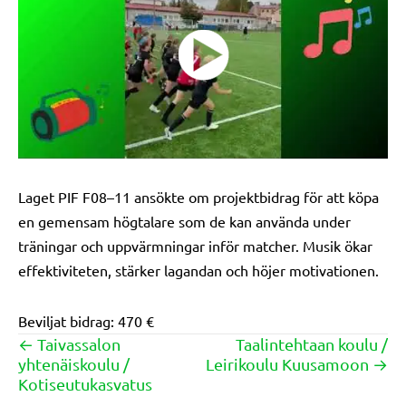
Laget PIF F08–11 ansökte om projektbidrag för att köpa
en gemensam högtalare som de kan använda under
träningar och uppvärmningar inför matcher. Musik ökar
effektiviteten, stärker lagandan och höjer motivationen.
Beviljat bidrag: 470 €
← Taivassalon
Taalintehtaan koulu /
Posts
yhtenäiskoulu /
Leirikoulu Kuusamoon →
navigation
Kotiseutukasvatus