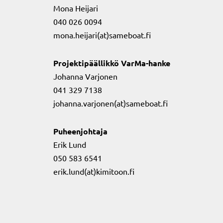
Mona Heijari
040 026 0094
mona.heijari(at)sameboat.fi
Projektipäällikkö VarMa-hanke
Johanna Varjonen
041 329 7138
johanna.varjonen(at)sameboat.fi
Puheenjohtaja
Erik Lund
050 583 6541
erik.lund(at)kimitoon.fi