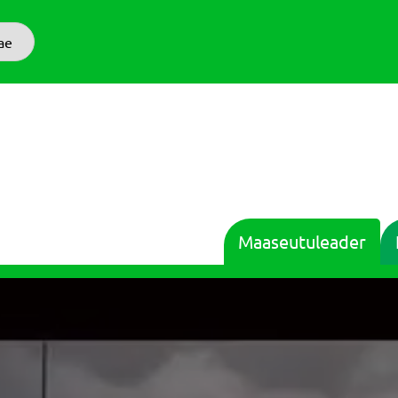
ae
Maaseutuleader