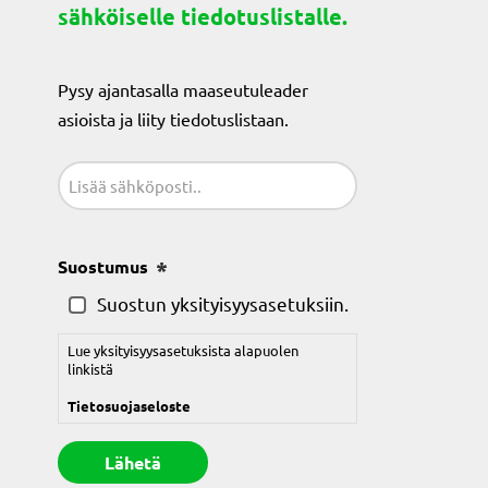
sähköiselle tiedotuslistalle.
Pysy ajantasalla maaseutuleader
asioista ja liity tiedotuslistaan.
Sähköposti
(Pakollinen)
Suostumus
(Pakollinen)
Suostun yksityisyysasetuksiin.
Lue yksityisyysasetuksista alapuolen
linkistä
Tietosuojaseloste