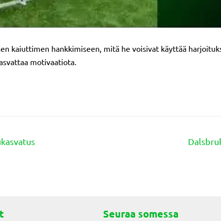
n kaiuttimen hankkimiseen, mitä he voisivat käyttää harjoituksi
asvattaa motivaatiota.
ukasvatus
Dalsbruk
t
Seuraa somessa