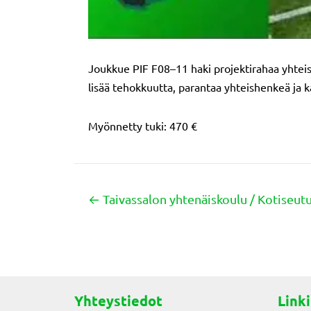
Joukkue PIF F08–11 haki projektirahaa yhteise
lisää tehokkuutta, parantaa yhteishenkeä ja k
Myönnetty tuki: 470 €
← Taivassalon yhtenäiskoulu / Kotiseut
Posts
navigation
Yhteystiedot
Linki