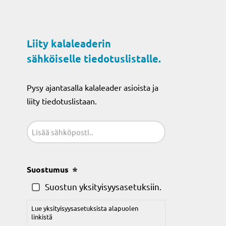
Liity kalaleaderin
sähköiselle tiedotuslistalle.
Pysy ajantasalla kalaleader asioista ja
liity tiedotuslistaan.
Sähköposti
(Pakollinen)
Suostumus
(Pakollinen)
Suostun yksityisyysasetuksiin.
Lue yksityisyysasetuksista alapuolen
linkistä