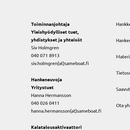
Toiminnanjohtaja
Hankk
Yleishyödylliset tuet,
yhdistykset ja yhteisöt
Hanker
Siv Holmgren
040 071 8913
Materi
siv.holmgren(at)sameboat.fi
Tietos
Hankeneuvoja
Yritystuet
Saavut
Hanna Hermansson
040 026 0411
Ota yh
hanna.hermansson(at)sameboat.fi
Kalatalousaktivaattori