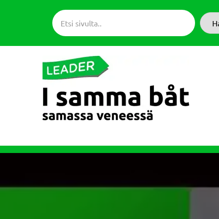
Siirry
suoraan
H
sisältöön