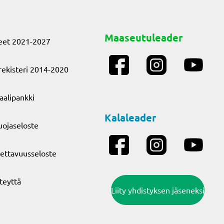
Maaseutuleader
eet 2021-2027
ekisteri 2014-2020
aalipankki
Kalaleader
uojaseloste
ettavuusseloste
teyttä
Liity yhdistyksen jäseneksi