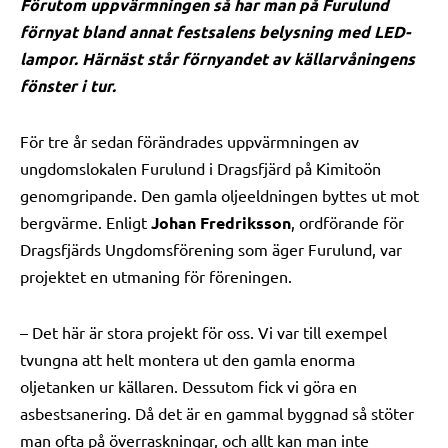
Förutom uppvärmningen så har man på Furulund
förnyat bland annat festsalens belysning med LED-
lampor. Härnäst står förnyandet av källarvåningens
fönster i tur.
För tre år sedan förändrades uppvärmningen av
ungdomslokalen Furulund i Dragsfjärd på Kimitoön
genomgripande. Den gamla oljeeldningen byttes ut mot
bergvärme. Enligt
Johan Fredriksson
, ordförande för
Dragsfjärds Ungdomsförening som äger Furulund, var
projektet en utmaning för föreningen.
– Det här är stora projekt för oss. Vi var till exempel
tvungna att helt montera ut den gamla enorma
oljetanken ur källaren. Dessutom fick vi göra en
asbestsanering. Då det är en gammal byggnad så stöter
man ofta på överraskningar, och allt kan man inte