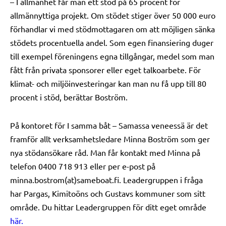
– I allmänhet får man ett stöd på 65 procent för
allmännyttiga projekt. Om stödet stiger över 50 000 euro
förhandlar vi med stödmottagaren om att möjligen sänka
stödets procentuella andel. Som egen finansiering duger
till exempel föreningens egna tillgångar, medel som man
fått från privata sponsorer eller eget talkoarbete. För
klimat- och miljöinvesteringar kan man nu få upp till 80
procent i stöd, berättar Boström.
På kontoret för I samma båt – Samassa veneessä är det
framför allt verksamhetsledare Minna Boström som ger
nya stödansökare råd. Man får kontakt med Minna på
telefon 0400 718 913 eller per e-post på
minna.bostrom(at)sameboat.fi. Leadergruppen i fråga
har Pargas, Kimitoöns och Gustavs kommuner som sitt
område. Du hittar Leadergruppen för ditt eget område
här.