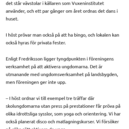
det står vävstolar i källaren som Vuxeninstitutet
använder, och ett par gånger om året ordnas det dans i
huset.
I höst prövar man också på att ha bingo, och lokalen kan
också hyras för privata fester.
Enligt Fredriksson ligger tyngdpunkten i föreningens
verksamhet på att aktivera ungdomarna. Det är
utmanande med ungdomsverksamhet på landsbygden,
men föreningen ger inte upp.
– I höst ordnar vi till exempel tre träffar där
skolungdomarna utan press på prestationer får pröva på
olika idrottsliga sysslor, som yoga och orientering. Vi har
också planerat disco och matlagningskurser. Vi försöker
på olika sätt aktivera de unga.