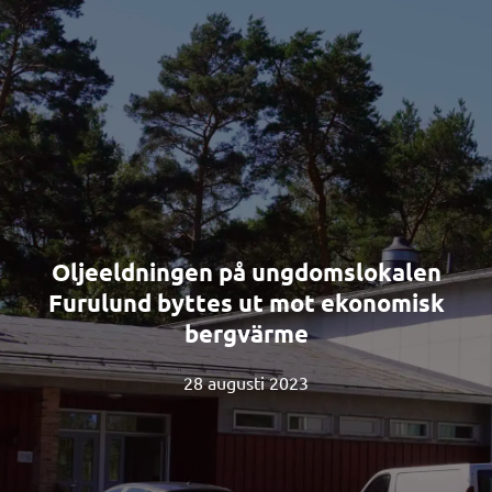
Oljeeldningen på ungdomslokalen
Furulund byttes ut mot ekonomisk
bergvärme
28 augusti 2023