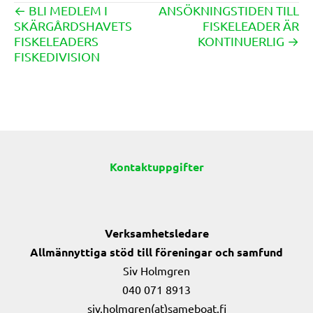
← BLI MEDLEM I
ANSÖKNINGSTIDEN TILL
Posts
SKÄRGÅRDSHAVETS
FISKELEADER ÄR
navigation
FISKELEADERS
KONTINUERLIG →
FISKEDIVISION
Kontaktuppgifter
Verksamhetsledare
Allmännyttiga stöd till föreningar och samfund
Siv Holmgren
040 071 8913
siv.holmgren(at)sameboat.fi