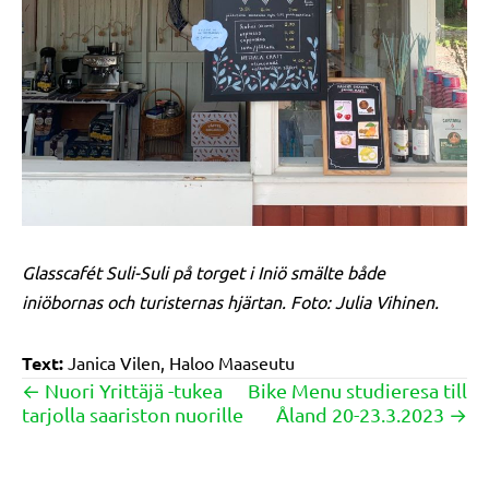
Glasscafét Suli-Suli på torget i Iniö smälte både
iniöbornas och turisternas hjärtan. Foto: Julia Vihinen.
Text:
Janica Vilen, Haloo Maaseutu
← Nuori Yrittäjä -tukea
Bike Menu studieresa till
Posts
tarjolla saariston nuorille
Åland 20-23.3.2023 →
navigation