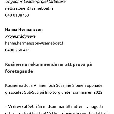
Ungdoms Leader-projektarbetare
nelli.salonen@sameboat.fi
040 0188763
Hanna Hermansson
Projektrådgivare
hanna.hermansson@sameboat.fi
0400 260 411
Kusinerna rekommenderar att prova på
företagande
Kusinerna Julia Vihinen och Susanne Sipinen öppnade
glasscafét Suli-Suli på Iniö torg under sommaren 2022.
– Vi drev caféet från midsommar till mitten av augusti
och allt gick riktigt bra! Vi blev förvånade över hur lätt allt