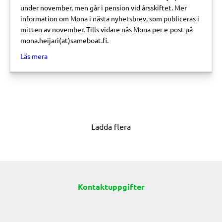
under november, men går i pension vid årsskiftet. Mer
information om Mona i nästa nyhetsbrev, som publiceras i
mitten av november. Tills vidare nås Mona per e-post på
mona.heijari(at)sameboat.fi.
about Vår nya fiskeriaktivator är Mona Heijari
Läs mera
Ladda flera
Kontaktuppgifter