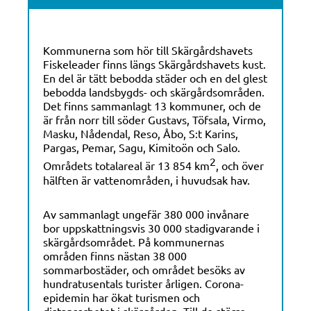
Kommunerna som hör till Skärgårdshavets
Fiskeleader finns längs Skärgårdshavets kust.
En del är tätt bebodda städer och en del glest
bebodda landsbygds- och skärgårdsområden.
Det finns sammanlagt 13 kommuner, och de
är från norr till söder Gustavs, Töfsala, Virmo,
Masku, Nådendal, Reso, Åbo, S:t Karins,
Pargas, Pemar, Sagu, Kimitoön och Salo.
2
Områdets totalareal är 13 854 km
, och över
hälften är vattenområden, i huvudsak hav.
Av sammanlagt ungefär 380 000 invånare
bor uppskattningsvis 30 000 stadigvarande i
skärgårdsområdet. På kommunernas
områden finns nästan 38 000
sommarbostäder, och området besöks av
hundratusentals turister årligen. Corona-
epidemin har ökat turismen och
distansarbetet i skärgården. Till de större