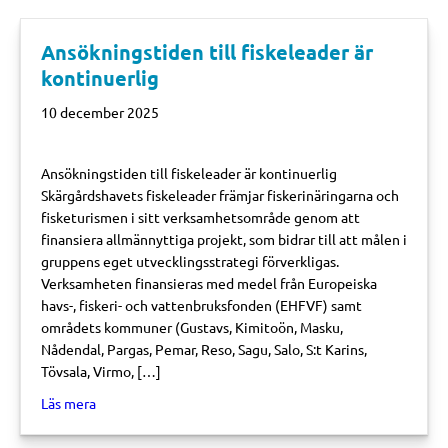
Ansökningstiden till fiskeleader är
kontinuerlig
10 december 2025
Ansökningstiden till fiskeleader är kontinuerlig
Skärgårdshavets fiskeleader främjar fiskerinäringarna och
fisketurismen i sitt verksamhetsområde genom att
finansiera allmännyttiga projekt, som bidrar till att målen i
gruppens eget utvecklingsstrategi förverkligas.
Verksamheten finansieras med medel från Europeiska
havs-, fiskeri- och vattenbruksfonden (EHFVF) samt
områdets kommuner (Gustavs, Kimitoön, Masku,
Nådendal, Pargas, Pemar, Reso, Sagu, Salo, S:t Karins,
Tövsala, Virmo, […]
about Ansökningstiden till fiskeleader är kontinuerlig
Läs mera