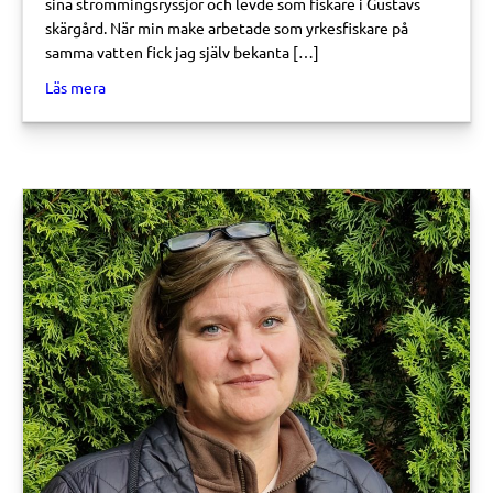
sina strömmingsryssjor och levde som fiskare i Gustavs
skärgård. När min make arbetade som yrkesfiskare på
samma vatten fick jag själv bekanta […]
about Skärgårdshavets fiskeriaktivatör
Läs mera