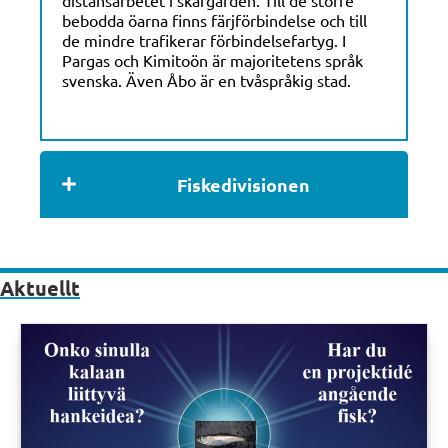
bebodda öarna finns färjförbindelse och till
de mindre trafikerar förbindelsefartyg. I
Pargas och Kimitoön är majoritetens språk
svenska. Även Åbo är en tvåspråkig stad.
Fiskedivisionen
Aktuellt