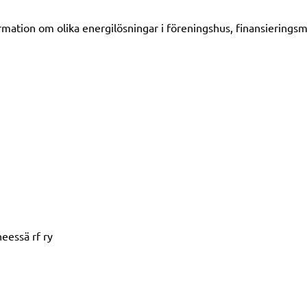
ormation om olika energilösningar i föreningshus, finansierings
eessä rf ry