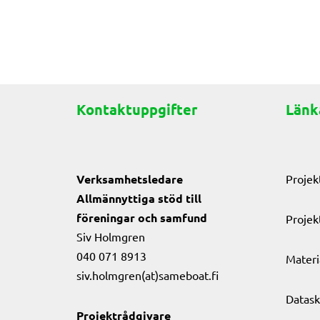
Posts
navigation
Kontaktuppgifter
Länk
Verksamhetsledare
Projek
Allmännyttiga stöd till
föreningar och samfund
Projek
Siv Holmgren
040 071 8913
Materi
siv.holmgren(at)sameboat.fi
Datask
Projektrådgivare