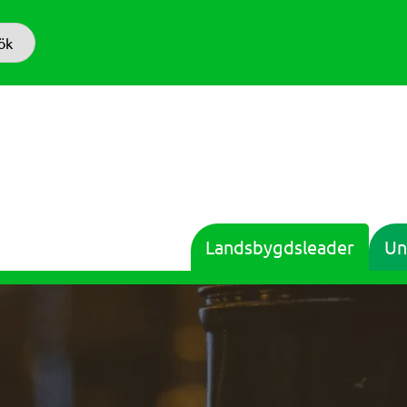
ök
Landsbygdsleader
Un