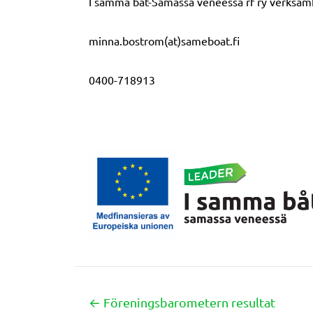
I samma båt-Samassa veneessä rf ry verksam
minna.bostrom(at)sameboat.fi
0400-718913
← Föreningsbarometern resultat