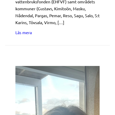
vattenbruksfonden (EHFVF) samt områdets
kommuner (Gustavs, Kimitoön, Masku,
Nådendal, Pargas, Pemar, Reso, Sagu, Salo, S:t
Karins, Tövsala, Virmo, […]
about Ansökningstiden till fiskeleader är kont
Läs mera