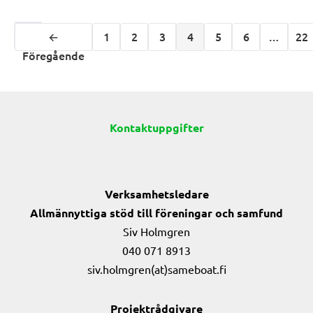
←
1
2
3
4
5
6
…
22
Föregående
Kontaktuppgifter
Verksamhetsledare
Allmännyttiga stöd till föreningar och samfund
Siv Holmgren
040 071 8913
siv.holmgren(at)sameboat.fi
Projektrådgivare