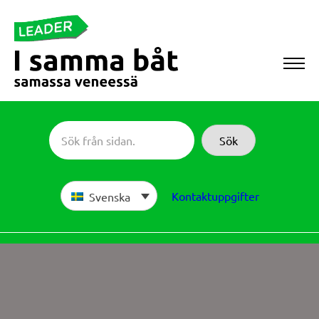
Skip
to
content
Sameboat
Sök
Kontaktuppgifter
Svenska