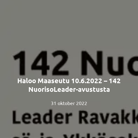
Haloo Maaseutu 10.6.2022 – 142
NuorisoLeader-avustusta
31 oktober 2022