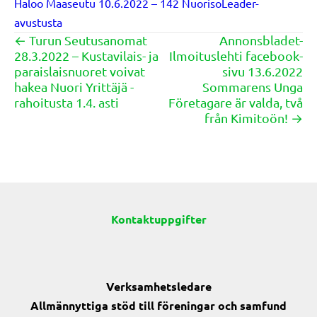
Haloo Maaseutu 10.6.2022 – 142 NuorisoLeader-
avustusta
← Turun Seutusanomat
Annonsbladet-
Posts
28.3.2022 – Kustavilais- ja
Ilmoituslehti facebook-
navigation
paraislaisnuoret voivat
sivu 13.6.2022
hakea Nuori Yrittäjä -
Sommarens Unga
rahoitusta 1.4. asti
Företagare är valda, två
från Kimitoön! →
Kontaktuppgifter
Verksamhetsledare
Allmännyttiga stöd till föreningar och samfund