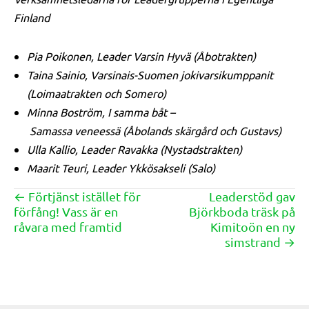
Finland
Pia Poikonen,
Leader
Varsin Hyvä (
Åbo
trakten
)
Taina Sainio, Varsinais-Suomen jokivarsikumppanit
(
Loimaatrakten
och
Somero)
Minna Boström, I samma båt –
Samassa
veneessä
(
Åbolands skärgård och Gustavs
)
Ulla Kallio, Leader
Ravakka
(
Nystadstrakten
)
Maarit Teuri, Leader Ykkösakseli (Salo)
← Förtjänst istället för
Leaderstöd gav
Posts
förfång! Vass är en
Björkboda träsk på
navigation
råvara med framtid
Kimitoön en ny
simstrand →