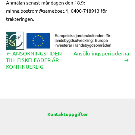
Anmälan senast måndagen den 18.9:
minna.bostrom@sameboat.fi, 0400-718913 för
trakteringen.
← ANSÖKNINGSTIDEN
Ansökningsperioderna
Posts
TILL FISKELEADER ÄR
→
navigation
KONTINUERLIG
Kontaktuppgifter