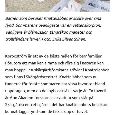
Barnen som besöker Knattelabbet är stolta över sina
fynd. Sommarens ovanligaste var en vattenskorpion.
Vanligare är blåmusslor, tångräkor, maneter och
trollsländans larver. Foto: Erika Silventoinen.
Korpoström är ett av de bästa målen för barnfamiljer.
Förutom att man kan simma och röra sig i naturen kan
man hoppa i en skärgårdsforskares stövlar i Knattelabbet
som finns i Skärgårdscentret. Knattelabbet som nu
fungerar för femte sommaren har vissa favoriter bland
uppdragen, men en del byts också ut varje år. En favorit
är Åbo Akademiforskarnas akvarium som står på
Skärgårdscentrets gård. I det har knattelabbets besökare
kunnat lägga fynd som de fiskat upp ur havet.