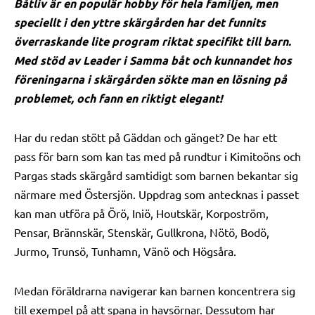
Båtliv är en populär hobby för hela familjen, men
speciellt i den yttre skärgården har det funnits
överraskande lite program riktat specifikt till barn.
Med stöd av Leader i Samma båt och kunnandet hos
föreningarna i skärgården sökte man en lösning på
problemet, och fann en riktigt elegant!
Har du redan stött på Gäddan och gänget? De har ett
pass för barn som kan tas med på rundtur i Kimitoöns och
Pargas stads skärgård samtidigt som barnen bekantar sig
närmare med Östersjön. Uppdrag som antecknas i passet
kan man utföra på Örö, Iniö, Houtskär, Korpoström,
Pensar, Brännskär, Stenskär, Gullkrona, Nötö, Bodö,
Jurmo, Trunsö, Tunhamn, Vänö och Högsåra.
Medan föräldrarna navigerar kan barnen koncentrera sig
till exempel på att spana in havsörnar. Dessutom har