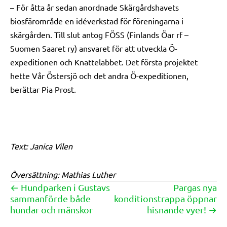
– För åtta år sedan anordnade Skärgårdshavets
biosfärområde en idéverkstad för föreningarna i
skärgården. Till slut antog FÖSS (Finlands Öar rf –
Suomen Saaret ry) ansvaret för att utveckla Ö-
expeditionen och Knattelabbet. Det första projektet
hette Vår Östersjö och det andra Ö-expeditionen,
berättar Pia Prost.
Text: Janica Vilen
Översättning: Mathias Luther
← Hundparken i Gustavs
Pargas nya
Posts
sammanförde både
konditionstrappa öppnar
navigation
hundar och mänskor
hisnande vyer! →