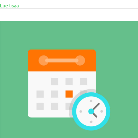
about Artikkelisarja: KESTÄVÄ YHDISTYS
Lue lisää