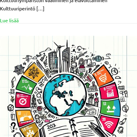
Kulttuuriympäristön vaaliminen ja elävöittäminen
Kulttuuriperintö […]
about Artikkelisarja KESTÄVÄ YHDISTYS: hanketoimija
Lue lisää