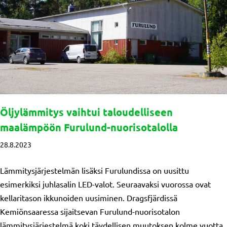
Öljylämmitys vaihtui taloudelliseen
maalämpöön Furulund-nuorisotalolla
28.8.2023
Lämmitysjärjestelmän lisäksi Furulundissa on uusittu
esimerkiksi juhlasalin LED-valot. Seuraavaksi vuorossa ovat
kellaritason ikkunoiden uusiminen. Dragsfjärdissä
Kemiönsaaressa sijaitsevan Furulund-nuorisotalon
lämmitysjärjestelmä koki täydellisen muutoksen kolme vuotta