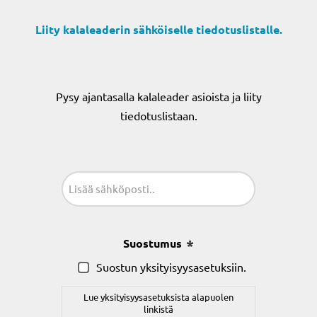
Liity kalaleaderin sähköiselle tiedotuslistalle.
Pysy ajantasalla kalaleader asioista ja liity
tiedotuslistaan.
Sähköposti
(Pakollinen)
Suostumus
(Pakollinen)
Suostun yksityisyysasetuksiin.
Lue yksityisyysasetuksista alapuolen
linkistä