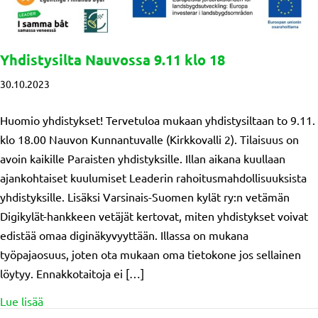
Yhdistysilta Nauvossa 9.11 klo 18
30.10.2023
Huomio yhdistykset! Tervetuloa mukaan yhdistysiltaan to 9.11.
klo 18.00 Nauvon Kunnantuvalle (Kirkkovalli 2). Tilaisuus on
avoin kaikille Paraisten yhdistyksille. Illan aikana kuullaan
ajankohtaiset kuulumiset Leaderin rahoitusmahdollisuuksista
yhdistyksille. Lisäksi Varsinais-Suomen kylät ry:n vetämän
Digikylät-hankkeen vetäjät kertovat, miten yhdistykset voivat
edistää omaa diginäkyvyyttään. Illassa on mukana
työpajaosuus, joten ota mukaan oma tietokone jos sellainen
löytyy. Ennakkotaitoja ei […]
about Yhdistysilta Nauvossa 9.11 klo 18
Lue lisää