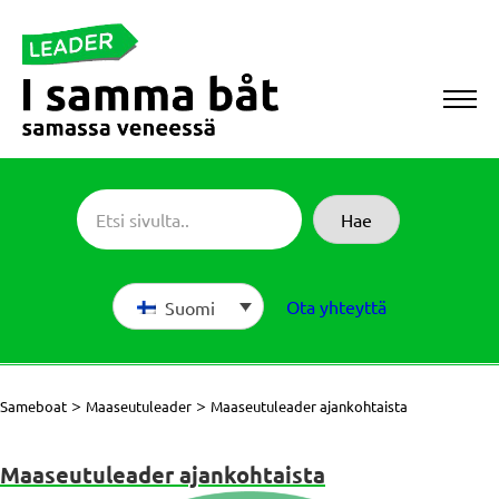
Siirry
suoraan
sisältöön
Sameboat
Hae
Ota yhteyttä
Suomi
>
>
Sameboat
Maaseutuleader
Maaseutuleader ajankohtaista
Maaseutuleader ajankohtaista