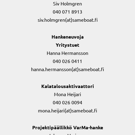
Siv Holmgren
040 071 8913
siv.holmgren(at)sameboat.fi
Hankeneuvoja
Yritystuet
Hanna Hermansson
040 026 0411
hanna.hermansson(at)sameboat.fi
Kalatalousaktivaattori
Mona Heijari
040 026 0094
mona.heijari(at)sameboat.fi
Projektipäällikkö VarMa-hanke