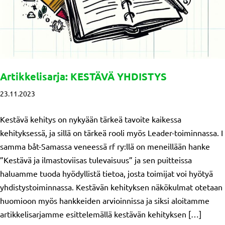
Artikkelisarja: KESTÄVÄ YHDISTYS
23.11.2023
Kestävä kehitys on nykyään tärkeä tavoite kaikessa
kehityksessä, ja sillä on tärkeä rooli myös Leader-toiminnassa. I
samma båt-Samassa veneessä rf ry:llä on meneillään hanke
”Kestävä ja ilmastoviisas tulevaisuus” ja sen puitteissa
haluamme tuoda hyödyllistä tietoa, josta toimijat voi hyötyä
yhdistystoiminnassa. Kestävän kehityksen näkökulmat otetaan
huomioon myös hankkeiden arvioinnissa ja siksi aloitamme
artikkelisarjamme esittelemällä kestävän kehityksen […]