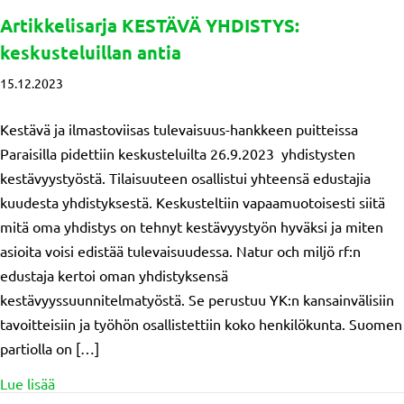
Artikkelisarja KESTÄVÄ YHDISTYS:
keskusteluillan antia
15.12.2023
Kestävä ja ilmastoviisas tulevaisuus-hankkeen puitteissa
Paraisilla pidettiin keskusteluilta 26.9.2023 yhdistysten
kestävyystyöstä. Tilaisuuteen osallistui yhteensä edustajia
kuudesta yhdistyksestä. Keskusteltiin vapaamuotoisesti siitä
mitä oma yhdistys on tehnyt kestävyystyön hyväksi ja miten
asioita voisi edistää tulevaisuudessa. Natur och miljö rf:n
edustaja kertoi oman yhdistyksensä
kestävyyssuunnitelmatyöstä. Se perustuu YK:n kansainvälisiin
tavoitteisiin ja työhön osallistettiin koko henkilökunta. Suomen
partiolla on […]
about Artikkelisarja KESTÄVÄ YHDISTYS: keskusteluilla
Lue lisää