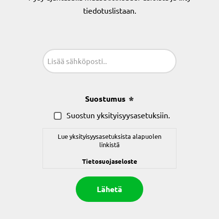
tiedotuslistaan.
Sähköposti
(Pakollinen)
Suostumus
(Pakollinen)
Suostun yksityisyysasetuksiin.
Lue yksityisyysasetuksista alapuolen
linkistä
Tietosuojaseloste