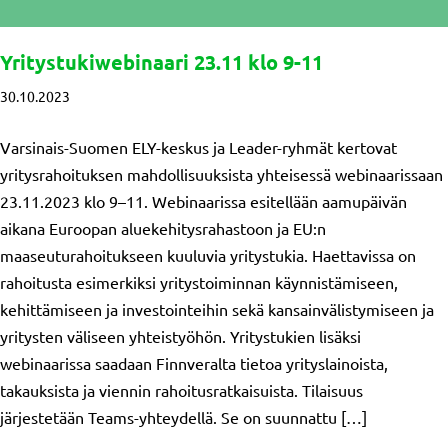
Yritystukiwebinaari 23.11 klo 9-11
30.10.2023
Varsinais-Suomen ELY-keskus ja Leader-ryhmät kertovat
yritysrahoituksen mahdollisuuksista yhteisessä webinaarissaan
23.11.2023 klo 9–11. Webinaarissa esitellään aamupäivän
aikana Euroopan aluekehitysrahastoon ja EU:n
maaseuturahoitukseen kuuluvia yritystukia. Haettavissa on
rahoitusta esimerkiksi yritystoiminnan käynnistämiseen,
kehittämiseen ja investointeihin sekä kansainvälistymiseen ja
yritysten väliseen yhteistyöhön. Yritystukien lisäksi
webinaarissa saadaan Finnveralta tietoa yrityslainoista,
takauksista ja viennin rahoitusratkaisuista. Tilaisuus
järjestetään Teams-yhteydellä. Se on suunnattu […]