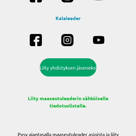
Kalaleader
Liity yhdistyksen jäseneksi
Liity maaseutuleaderin sähköiselle
tiedotuslistalle.
Pysy ajantasalla maaseutuleader asioista ja liity