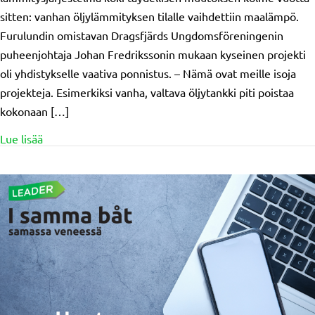
sitten: vanhan öljylämmityksen tilalle vaihdettiin maalämpö.
Furulundin omistavan Dragsfjärds Ungdomsföreningenin
puheenjohtaja Johan Fredrikssonin mukaan kyseinen projekti
oli yhdistykselle vaativa ponnistus. – Nämä ovat meille isoja
projekteja. Esimerkiksi vanha, valtava öljytankki piti poistaa
kokonaan […]
about Öljylämmitys vaihtui taloudelliseen maalämpöön
Lue lisää