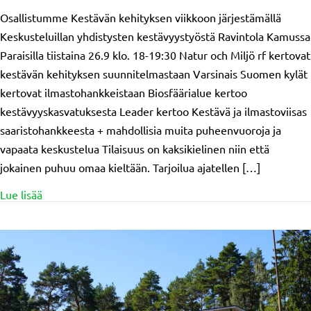
Osallistumme Kestävän kehityksen viikkoon järjestämällä
Keskusteluillan yhdistysten kestävyystyöstä Ravintola Kamussa
Paraisilla tiistaina 26.9 klo. 18-19:30 Natur och Miljö rf kertovat
kestävän kehityksen suunnitelmastaan Varsinais Suomen kylät
kertovat ilmastohankkeistaan Biosfäärialue kertoo
kestävyyskasvatuksesta Leader kertoo Kestävä ja ilmastoviisas
saaristohankkeesta + mahdollisia muita puheenvuoroja ja
vapaata keskustelua Tilaisuus on kaksikielinen niin että
jokainen puhuu omaa kieltään. Tarjoilua ajatellen […]
about Tervetuloa keskusteluiltaan yhdistysten roolista
Lue lisää