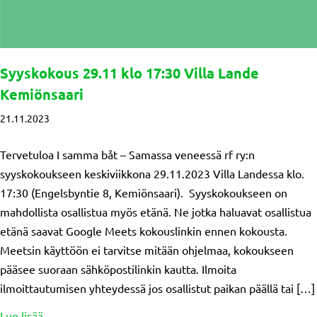
Syyskokous 29.11 klo 17:30 Villa Lande
Kemiönsaari
21.11.2023
Tervetuloa I samma båt – Samassa veneessä rf ry:n
syyskokoukseen keskiviikkona 29.11.2023 Villa Landessa klo.
17:30 (Engelsbyntie 8, Kemiönsaari). Syyskokoukseen on
mahdollista osallistua myös etänä. Ne jotka haluavat osallistua
etänä saavat Google Meets kokouslinkin ennen kokousta.
Meetsin käyttöön ei tarvitse mitään ohjelmaa, kokoukseen
pääsee suoraan sähköpostilinkin kautta. Ilmoita
ilmoittautumisen yhteydessä jos osallistut paikan päällä tai […]
about Syyskokous 29.11 klo 17:30 Villa Lande Kemiöns
Lue lisää