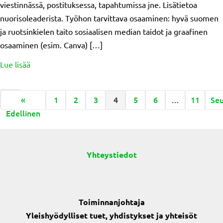
viestinnässä, postituksessa, tapahtumissa jne. Lisätietoa
nuorisoleaderista. Työhon tarvittava osaaminen: hyvä suomen
ja ruotsinkielen taito sosiaalisen median taidot ja graafinen
osaaminen (esim. Canva) […]
about Haemme hanketyöntekijää!
Lue lisää
«
1
2
3
4
5
6
…
11
Se
Edellinen
Yhteystiedot
Toiminnanjohtaja
Yleishyödylliset tuet, yhdistykset ja yhteisöt