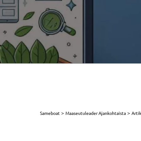
>
>
Sameboat
Maaseutuleader Ajankohtaista
Arti