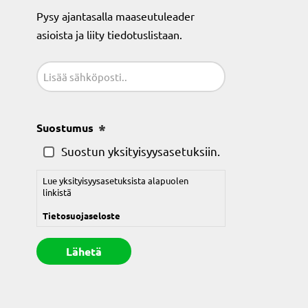
Pysy ajantasalla maaseutuleader
asioista ja liity tiedotuslistaan.
Sähköposti
(Pakollinen)
Suostumus
(Pakollinen)
Suostun yksityisyysasetuksiin.
Lue yksityisyysasetuksista alapuolen
linkistä
Tietosuojaseloste