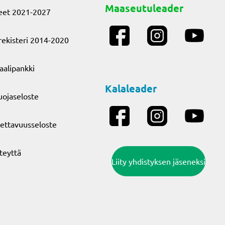
Maaseutuleader
eet 2021-2027
ekisteri 2014-2020
aalipankki
Kalaleader
uojaseloste
ettavuusseloste
teyttä
Liity yhdistyksen jäseneksi