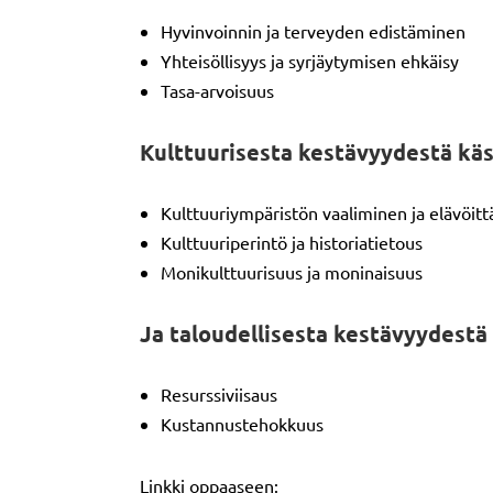
Hyvinvoinnin ja terveyden edistäminen
Yhteisöllisyys ja syrjäytymisen ehkäisy
Tasa-arvoisuus
Kulttuurisesta kestävyydestä käsi
Kulttuuriympäristön vaaliminen ja elävöit
Kulttuuriperintö ja historiatietous
Monikulttuurisuus ja moninaisuus
Ja taloudellisesta kestävyydestä 
Resurssiviisaus
Kustannustehokkuus
Linkki oppaaseen: