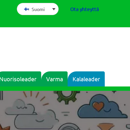
Ota yhteyttä
Suomi
Nuorisoleader
Varma
Kalaleader