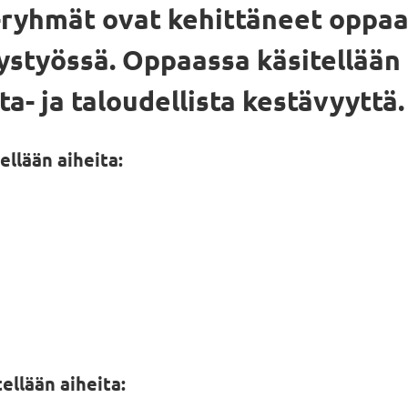
ryhmät ovat kehittäneet oppaa
styössä. Oppaassa käsitellään 
sta- ja taloudellista kestävyyttä.
llään aiheita:
ellään aiheita: