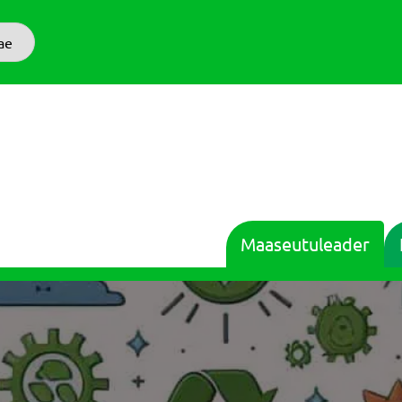
ae
Maaseutuleader