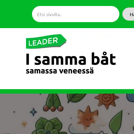
Siirry
suoraan
H
sisältöön