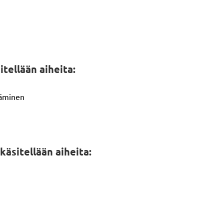
tellään aiheita:
täminen
käsitellään aiheita: