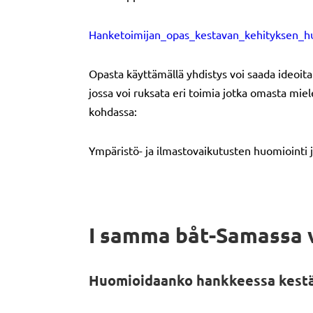
Hanketoimijan_opas_kestavan_kehityksen_
Opasta käyttämällä yhdistys voi saada ideoit
jossa voi ruksata eri toimia jotka omasta mi
kohdassa:
Ympäristö- ja ilmastovaikutusten huomiointi 
I samma båt-Samassa v
Huomioidaanko hankkeessa kestävä