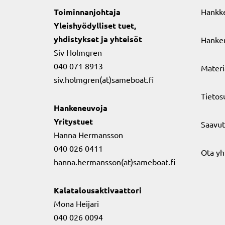
Toiminnanjohtaja
Hankk
Yleishyödylliset tuet,
yhdistykset ja yhteisöt
Hanker
Siv Holmgren
040 071 8913
Materi
siv.holmgren(at)sameboat.fi
Tietos
Hankeneuvoja
Yritystuet
Saavut
Hanna Hermansson
040 026 0411
Ota yh
hanna.hermansson(at)sameboat.fi
Kalatalousaktivaattori
Mona Heijari
040 026 0094