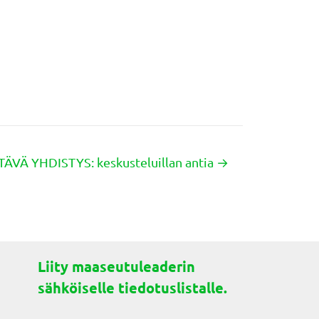
STÄVÄ YHDISTYS: keskusteluillan antia →
Liity maaseutuleaderin
sähköiselle tiedotuslistalle.