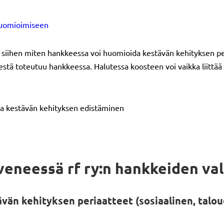
huomioimiseen
a siihen miten hankkeessa voi huomioida kestävän kehityksen pe
elestä toteutuu hankkeessa. Halutessa koosteen voi vaikka liitt
ja kestävän kehityksen edistäminen
eneessä rf ry:n hankkeiden vali
n kehityksen periaatteet (sosiaalinen, taloud