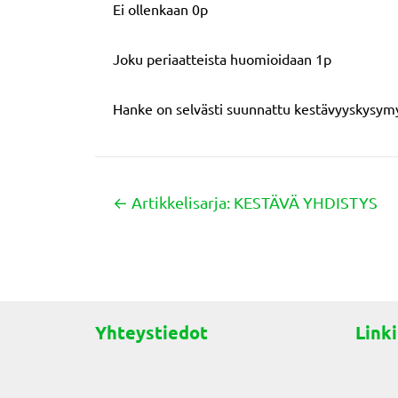
Ei ollenkaan 0p
Joku periaatteista huomioidaan 1p
Hanke on selvästi suunnattu kestävyyskysymy
← Artikkelisarja: KESTÄVÄ YHDISTYS
Posts
navigation
Yhteystiedot
Linki