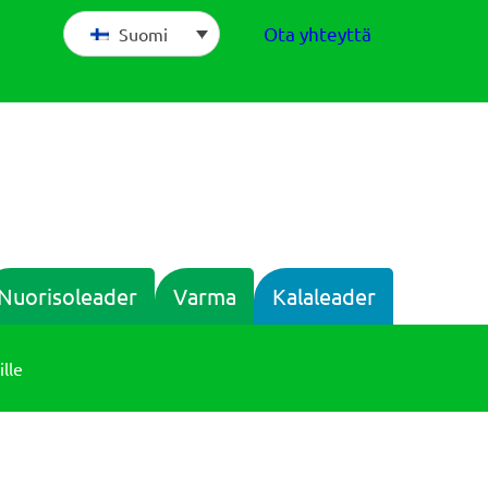
Ota yhteyttä
Suomi
Nuorisoleader
Varma
Kalaleader
ille