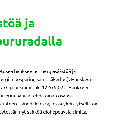
töä ja
pururadalla
-tukea hankkeelle Energiasäästöä ja
energi-inbesparing samt säkerhet). Hankkeen
77€ ja julkinen tuki 12 679,02€. Hankkeen
eiluseura haluaa tehdä oman osansa
uhteen. Långdalenissa, jossa yhdistyksellä on
käytetään nyt sähköä elohopeavalaisimilla.
 sportförening rf/Energiansäästöä ja turvallisuutta purur