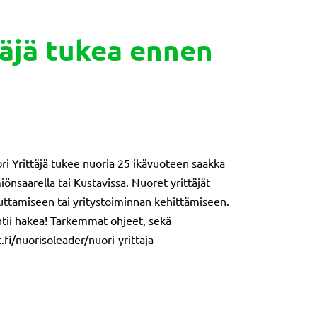
täjä tukea ennen
ri Yrittäjä tukee nuoria 25 ikävuoteen saakka
nsaarella tai Kustavissa. Nuoret yrittäjät
uttamiseen tai yritystoiminnan kehittämiseen.
ehtii hakea! Tarkemmat ohjeet, sekä
.fi/nuorisoleader/nuori-yrittaja
ea ennen 15.4!