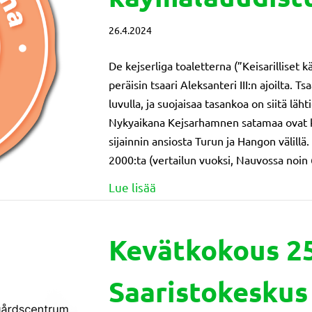
26.4.2024
De kejserliga toaletterna (”Keisarillise
peräisin tsaari Aleksanteri III:n ajoilta. T
luvulla, ja suojaisaa tasankoa on siitä l
Nykyaikana Kejsarhamnen satamaa ovat 
sijainnin ansiosta Turun ja Hangon välill
2000:ta (vertailun vuoksi, Nauvossa noin 
about Myönnetty tuki: Högs
Lue lisää
Kevätkokous 25.
Saaristokeskus