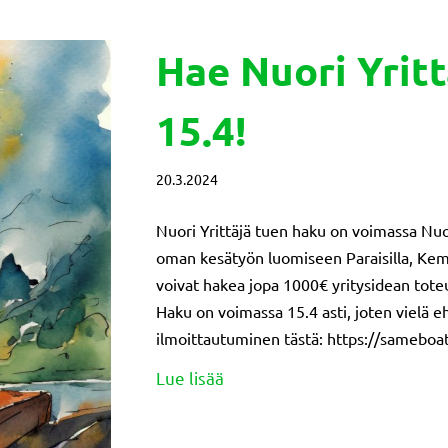
Hae Nuori Yrit
15.4!
20.3.2024
Nuori Yrittäjä tuen haku on voimassa Nuo
oman kesätyön luomiseen Paraisilla, Kemiö
voivat hakea jopa 1000€ yritysidean tote
Haku on voimassa 15.4 asti, joten vielä 
ilmoittautuminen tästä: https://sameboat
about Hae Nuori Yrittäjä tuk
Lue lisää