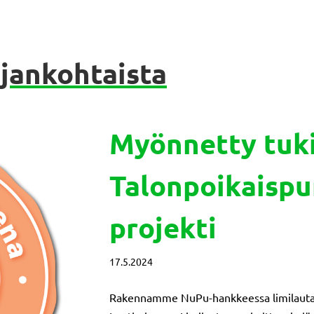
jankohtaista
Myönnetty tuki
Talonpoikaispu
projekti
17.5.2024
Rakennamme NuPu-hankkeessa limilautav