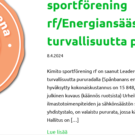
sportförening
rf/Energiansääs
turvallisuutta 
8.4.2024
Kimito sportförening rf on saanut Leader
turvallisuutta pururadalla (Spånbanans 
hyväksytty kokonaiskustannus on 15 848,
julkinen kuvaus (käännös ruotsista) Urh
ilmastotoimenpiteiden ja sähkönsäästön s
yhdistystalo, on valaistu pururata, jossa 
Hallitus on […]
about Myönnetty tuki: Kimito
Lue lisää