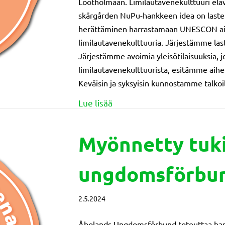
Lootholmaan. Limilautavenekulttuuri elävö
skärgården NuPu-hankkeen idea on lasten
herättäminen harrastamaan UNESCON a
limilautavenekulttuuria. Järjestämme last
Järjestämme avoimia yleisötilaisuuksia, 
limilautavenekulttuurista, esitämme aihe
Keväisin ja syksyisin kunnostamme talkoi
about Myönnetty tuki: Kustav
Lue lisää
Myönnetty tuki
ungdomsförbun
2.5.2024
Åbolands Ungdomsförbund toteuttaa han