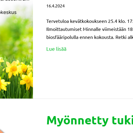
16.4.2024
Tervetuloa kevätkokoukseen 25.4 klo. 17
Ilmoittautumiset Minnalle viimeistään 
biosfääripolulla ennen kokousta. Retki alk
about Kevätkokous 25.4 klo.
Lue lisää
Myönnetty tuki