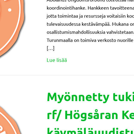
koordinointihanke. Hankkeen tavoitteena 
jotta toimintaa ja resursseja voitaisiin k
tulevaisuudessa kestävämpää. Mukana on 
osallistumismahdollisuuksia vahvistetaan
Turunmaalla on toimiva verkosto nuorille j
[…]
about Myönnetty tuki: Åbol
Lue lisää
Myönnetty tuki
rf/ Högsåran K
käymäläuudist