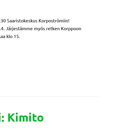
:30 Saaristokeskus Korpoströmiin!
18.4. Järjestämme myös retken Korppoon
aa klo 15.
 17:30 Saaristokeskus Korpoströmissä
: Kimito