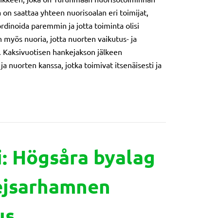
on saattaa yhteen nuorisoalan eri toimijat,
oordinoida paremmin ja jotta toiminta olisi
myös nuoria, jotta nuorten vaikutus- ja
. Kaksivuotisen hankejakson jälkeen
a nuorten kanssa, jotka toimivat itsenäisesti ja
ands ungdomsförbund rf/Ungnyckel
: Högsåra byalag
ejsarhamnen
us