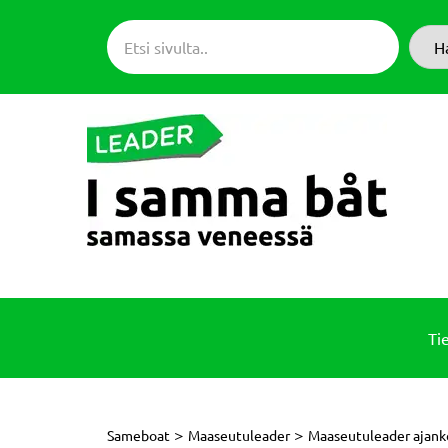
Siirry
suoraan
H
sisältöön
Ti
>
>
Sameboat
Maaseutuleader
Maaseutuleader ajank