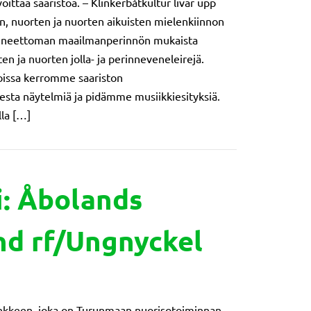
ittää saaristoa. – Klinkerbåtkultur livar upp
, nuorten ja nuorten aikuisten mielenkiinnon
ineettoman maailmanperinnön mukaista
en ja nuorten jolla- ja perinneveneleirejä.
joissa kerromme saariston
esta näytelmiä ja pidämme musiikkiesityksiä.
lla […]
in Talonpoikaispurjehtijat ry/NuPu projekti
: Åbolands
d rf/Ungnyckel
kkeen, joka on Turunmaan nuorisotoiminnan