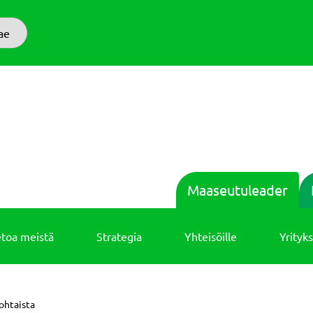
ae
Maaseutuleader
etoa meistä
Strategia
Yhteisöille
Yrityks
ohtaista