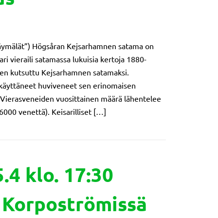
t käymälät”) Högsåran Kejsarhamnen satama on
saari vieraili satamassa lukuisia kertoja 1880-
ähtien kutsuttu Kejsarhamnen satamaksi.
käyttäneet huviveneet sen erinomaisen
ä. Vierasveneiden vuosittainen määrä lähentelee
6000 venettä). Keisarilliset […]
åra byalag rf/ Högsåran Kejsarhamnen käymäläuudistus
4 klo. 17:30
 Korpoströmissä