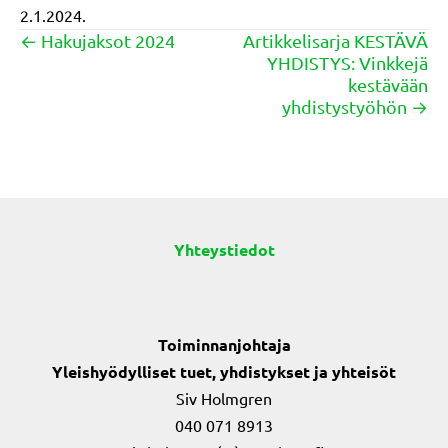
2.1.2024.
← Hakujaksot 2024
Artikkelisarja KESTÄVÄ
Posts
YHDISTYS: Vinkkejä
navigation
kestävään
yhdistystyöhön →
Yhteystiedot
Toiminnanjohtaja
Yleishyödylliset tuet, yhdistykset ja yhteisöt
Siv Holmgren
040 071 8913