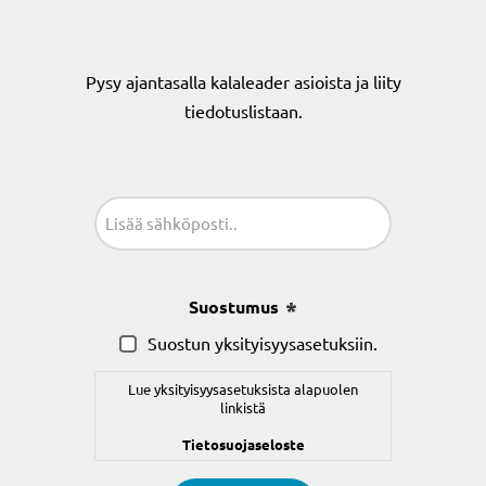
Pysy ajantasalla kalaleader asioista ja liity
tiedotuslistaan.
Sähköposti
(Pakollinen)
Suostumus
(Pakollinen)
Suostun yksityisyysasetuksiin.
Lue yksityisyysasetuksista alapuolen
linkistä
Tietosuojaseloste