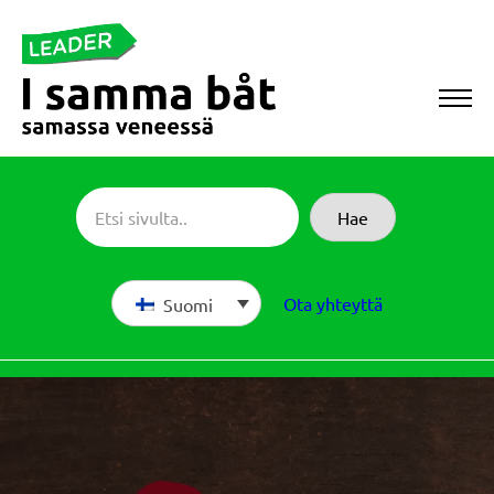
Siirry
suoraan
sisältöön
Sameboat
Hae
Ota yhteyttä
Suomi