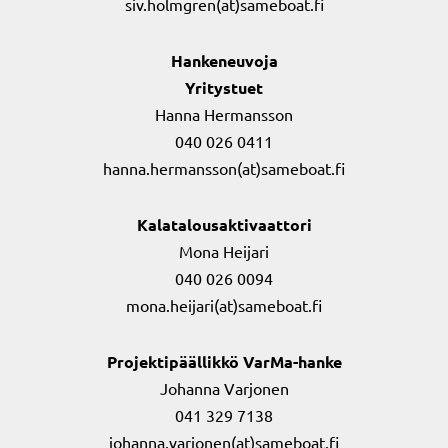
siv.holmgren(at)sameboat.fi
Hankeneuvoja
Yritystuet
Hanna Hermansson
040 026 0411
hanna.hermansson(at)sameboat.fi
Kalatalousaktivaattori
Mona Heijari
040 026 0094
mona.heijari(at)sameboat.fi
Projektipäällikkö VarMa-hanke
Johanna Varjonen
041 329 7138
johanna.varjonen(at)sameboat.fi