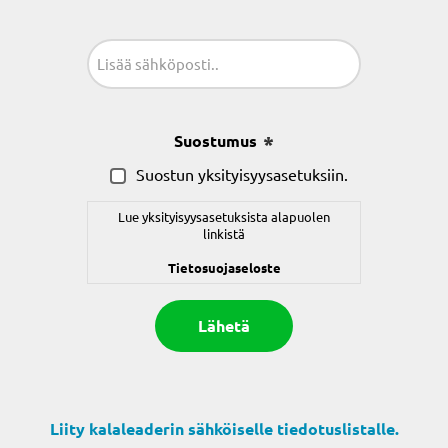
Sähköposti
(Pakollinen)
Suostumus
(Pakollinen)
Suostun yksityisyysasetuksiin.
Lue yksityisyysasetuksista alapuolen
linkistä
Tietosuojaseloste
Liity kalaleaderin sähköiselle tiedotuslistalle.