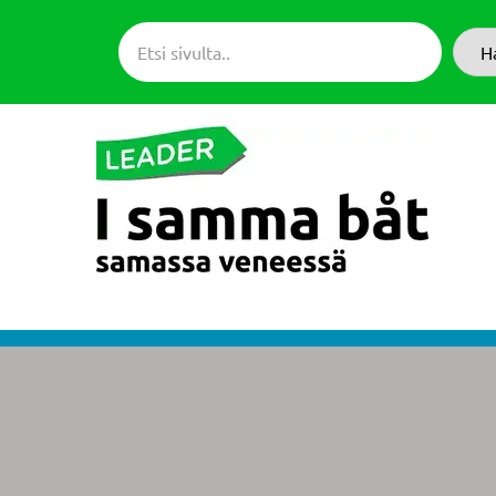
Siirry
suoraan
H
sisältöön