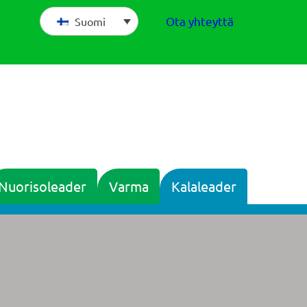
Ota yhteyttä
Suomi
Nuorisoleader
Varma
Kalaleader