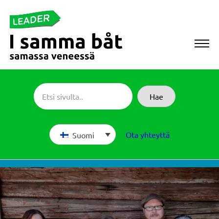
Siirry
suoraan
sisältöön
Sameboat
Hae
Ota yhteyttä
Suomi