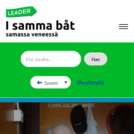
Siirry
suoraan
sisältöön
Sameboat
Hae
Ota yhteyttä
Suomi