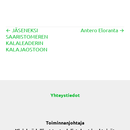
← JÄSENEKSI
Antero Eloranta →
Posts
SAARISTOMEREN
navigation
KALALEADERIN
KALAJAOSTOON
Yhteystiedot
Toiminnanjohtaja