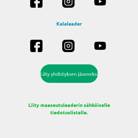
Kalaleader
Liity yhdistyksen jäseneksi
Liity maaseutuleaderin sähköiselle
tiedotuslistalle.