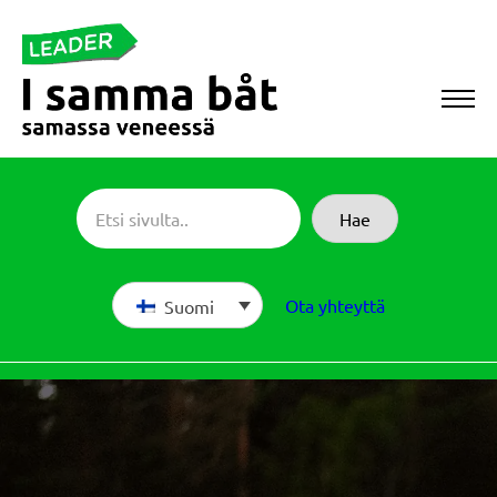
Siirry
suoraan
sisältöön
Sameboat
Hae
Ota yhteyttä
Suomi