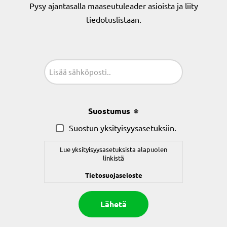
Pysy ajantasalla maaseutuleader asioista ja liity
tiedotuslistaan.
Sähköposti
(Pakollinen)
Suostumus
(Pakollinen)
Suostun yksityisyysasetuksiin.
Lue yksityisyysasetuksista alapuolen
linkistä
Tietosuojaseloste