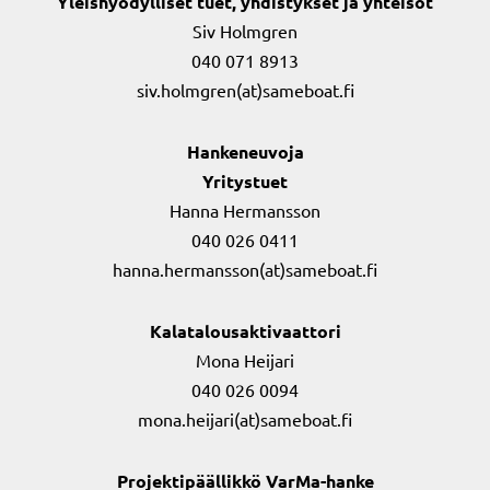
Yleishyödylliset tuet, yhdistykset ja yhteisöt
Siv Holmgren
040 071 8913
siv.holmgren(at)sameboat.fi
Hankeneuvoja
Yritystuet
Hanna Hermansson
040 026 0411
hanna.hermansson(at)sameboat.fi
Kalatalousaktivaattori
Mona Heijari
040 026 0094
mona.heijari(at)sameboat.fi
Projektipäällikkö VarMa-hanke