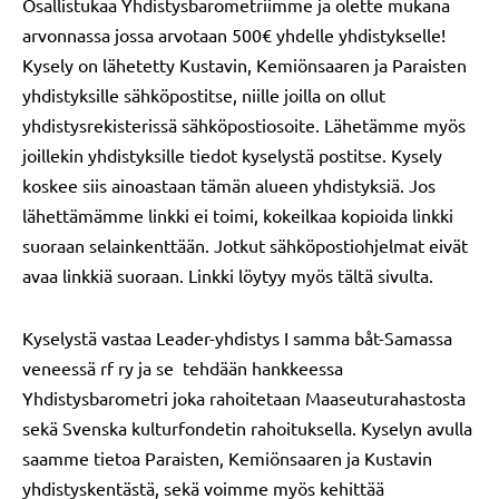
Osallistukaa Yhdistysbarometriimme ja olette mukana
arvonnassa jossa arvotaan 500€ yhdelle yhdistykselle!
Kysely on lähetetty Kustavin, Kemiönsaaren ja Paraisten
yhdistyksille sähköpostitse, niille joilla on ollut
yhdistysrekisterissä sähköpostiosoite. Lähetämme myös
joillekin yhdistyksille tiedot kyselystä postitse. Kysely
koskee siis ainoastaan tämän alueen yhdistyksiä. Jos
lähettämämme linkki ei toimi, kokeilkaa kopioida linkki
suoraan selainkenttään. Jotkut sähköpostiohjelmat eivät
avaa linkkiä suoraan. Linkki löytyy myös tältä sivulta.
Kyselystä vastaa Leader-yhdistys I samma båt-Samassa
veneessä rf ry ja se tehdään hankkeessa
Yhdistysbarometri joka rahoitetaan Maaseuturahastosta
sekä Svenska kulturfondetin rahoituksella. Kyselyn avulla
saamme tietoa Paraisten, Kemiönsaaren ja Kustavin
yhdistyskentästä, sekä voimme myös kehittää