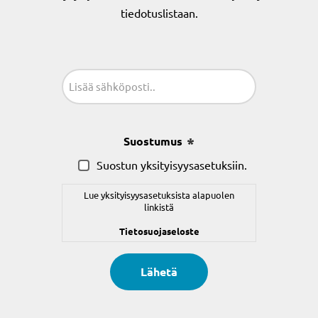
tiedotuslistaan.
Sähköposti
(Pakollinen)
Suostumus
(Pakollinen)
Suostun yksityisyysasetuksiin.
Lue yksityisyysasetuksista alapuolen
linkistä
Tietosuojaseloste