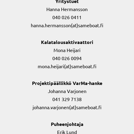
Yritystuet
Hanna Hermansson
040 026 0411
hanna.hermansson(at)sameboat.fi
Kalatalousaktivaattori
Mona Heijari
040 026 0094
mona.heijari(at)sameboat.fi
Projektipäällikkö VarMa-hanke
Johanna Varjonen
041 329 7138
johanna.varjonen(at)sameboat.fi
Puheenjohtaja
Erik Lund