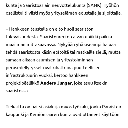
kunta ja Saaristoasiain neuvottelukunta (SANK). Työhön
osallistui tiiviisti myös yrityselämän edustajia ja sijoittajia.
– Hankkeen taustalla on aito huoli saariston
tulevaisuudesta. Saaristomeri on aivan uniikki paikka
maailman mittakaavassa. Nykyään yhä useampi haluaa
tehdä saaristosta käsin etätöitä tai matkailla siellä, mutta
samaan aikaan asumisen ja yritystoiminnan
perusedellytykset ovat uhattuina puutteellisen
infrastruktuurin vuoksi, kertoo hankkeen
projektipäällikkö
Anders Jungar,
joka asuu itsekin
saaristossa.
Tiekartta on paitsi asiakirja myös työkalu, jonka Paraisten
kaupunki ja Kemiönsaaren kunta ovat ottaneet käyttöön.