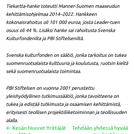
Tiekartta-hanke toteutti Manner-Suomen maaseudun
kehittämisohjelmaa 2014–2022. Hankkeen
kokonaisrahoitus oli 101 000 euroa, josta Leader-tuen
osuus oli 44 %. Lisäksi hanke sai rahoitusta Svenska
Kulturfondenilta ja PBI Stiftelseniltä.
Svenska kulturfonden on säätiö, jonka tarkoitus on tukea
suomenruotsalaista kulttuuria ja koulutusta, ruotsin kieltä
sekä suomenruotsalaista toimintaa.
PBI Stiftelsen on vuonna 2001 perustettu
yleishyödyllinen tutkimussäätiö, jonka tavoitteena on
tukea ja edistää tutkimusta ja osaamisen kehittämistä,
erityisesti teollisen projektiliiketoiminnan ja teollisuuden
alalla.
← Kesän Nuoret Yrittäjät
Tehdään yhdessä hyvää
Posts