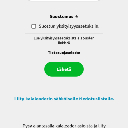
(Pakollinen)
Suostumus
(Pakollinen)
Suostun yksityisyysasetuksiin.
Lue yksityisyysasetuksista alapuolen
linkistä
Tietosuojaseloste
Liity kalaleaderin sähköiselle tiedotuslistalle.
Pysy ajantasalla kalaleader asioista ja liity