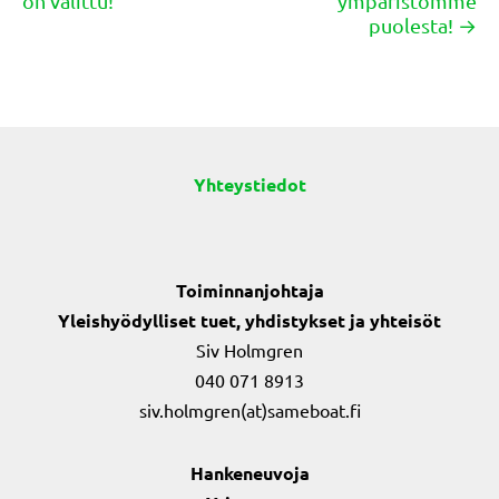
on valittu!
ympäristömme
navigation
puolesta! →
Yhteystiedot
Toiminnanjohtaja
Yleishyödylliset tuet, yhdistykset ja yhteisöt
Siv Holmgren
040 071 8913
siv.holmgren(at)sameboat.fi
Hankeneuvoja