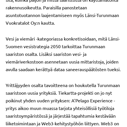
rakennusoikeutta. Paraisilla panostetaan
asuntotuotannon laajentamiseen myös Länsi-Turunmaan
Vuokratalot Oy:n kautta.
Vesi ja viemäri -kategoriassa konkretisoidaan, mitä Länsi-
Suomen vesistrategia 2050 tarkoittaa Turunmaan
saariston osalta. Lisäksi saariston vesi- ja
viemäriverkostoon asennetaan uusia mittaristoja, joiden
avulla saadaan kerättyä dataa saneerauspäätösten tueksi.
Yrittäjyyden osalta tavoitteena on houkutella Turunmaan
saaristoon uusia yrityksiä. Tiekartta-projekti on jo nyt
poikinut yhden uuden yrityksen: A’Pelago Experience -
yritys aikoo muun muassa tarjota yhteisöllisiä työtiloja
saaristoympäristössä ja järjestää tapahtumia kestävään
liiketoimintaan ja Web3-kehitystyöhön liittyen. Web3 on