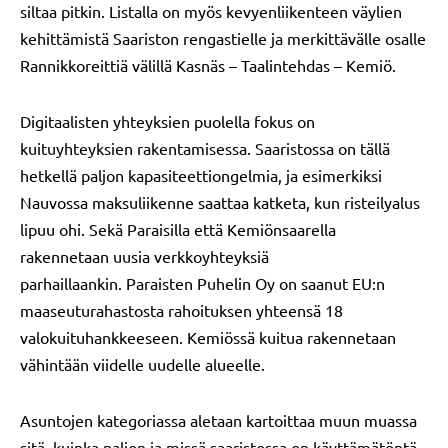
siltaa pitkin. Listalla on myös kevyenliikenteen väylien
kehittämistä Saariston rengastielle ja merkittävälle osalle
Rannikkoreittiä välillä Kasnäs – Taalintehdas – Kemiö.
Digitaalisten yhteyksien puolella fokus on
kuituyhteyksien rakentamisessa. Saaristossa on tällä
hetkellä paljon kapasiteettiongelmia, ja esimerkiksi
Nauvossa maksuliikenne saattaa katketa, kun risteilyalus
lipuu ohi. Sekä Paraisilla että Kemiönsaarella
rakennetaan uusia verkkoyhteyksiä
parhaillaankin. Paraisten Puhelin Oy on saanut EU:n
maaseuturahastosta rahoituksen yhteensä 18
valokuituhankkeeseen. Kemiössä kuitua rakennetaan
vähintään viidelle uudelle alueelle.
Asuntojen kategoriassa aletaan kartoittaa muun muassa
sitä, kuinka paljon ja missä saaristossa on käyttämätöntä