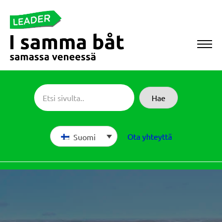
Siirry
suoraan
sisältöön
Sameboat
Hae
Ota yhteyttä
Suomi