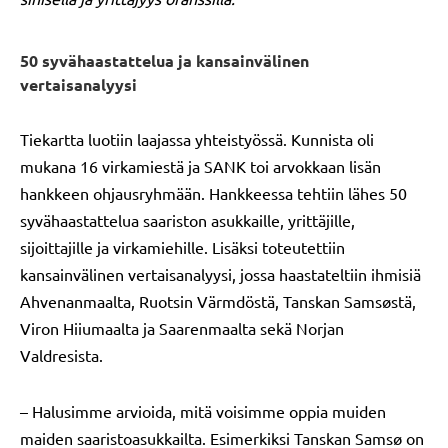
50 syvähaastattelua ja kansainvälinen
vertaisanalyysi
Tiekartta luotiin laajassa yhteistyössä. Kunnista oli
mukana 16 virkamiestä ja SANK toi arvokkaan lisän
hankkeen ohjausryhmään. Hankkeessa tehtiin lähes 50
syvähaastattelua saariston asukkaille, yrittäjille,
sijoittajille ja virkamiehille. Lisäksi toteutettiin
kansainvälinen vertaisanalyysi, jossa haastateltiin ihmisiä
Ahvenanmaalta, Ruotsin Värmdöstä, Tanskan Samsøstä,
Viron Hiiumaalta ja Saarenmaalta sekä Norjan
Valdresista.
– Halusimme arvioida, mitä voisimme oppia muiden
maiden saaristoasukkailta. Esimerkiksi Tanskan Samsø on