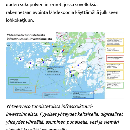
uuden sukupolven internet, jossa sovelluksia
rakennetaan avointa lähdekoodia käyttämällä julkiseen
lohkoketjuun.
Yhteenveto tunnistetuista infrastruktuuri-
investoinneista. Fyysiset yhteydet keltaisella, digitaaliset
yhteydet vihreällä, asuminen punaisella, vesi ja viemäri
sinisellä ja yrittäjyys oranssilla.