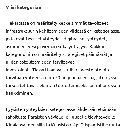
Viisi kategoriaa
Tiekartassa on määritelty keskeisimmät tavoitteet
infrastruktuurin kehittämiseen viidessä eri kategoriassa,
joita ovat fyysiset yhteydet, digitaaliset yhteydet,
asuminen, vesi ja viemäri sekä yrittäjyys. Kaikkiin
kategorioihin on määritelty strategiset päämäärät ja
niiden toteuttamiseen tarvittavat
investoinnit. Tiekarttaan valittuihin investointeihin
tarvitaan yhteensä noin 70 miljoonaa euroa, joten yksi
tärkeä tehtävä tiekartan toteuttamiseksi on rahoituksen
hankkiminen.
Fyysisten yhteyksien kategoriassa lähdetään etsimään
rahoitusta Paraisten väylälle, eli uudelle tieyhteydelle
Kirjalansalmen sillalta Kuusiston läpi Piispanristille uutta