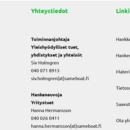
Yhteystiedot
Linki
Toiminnanjohtaja
Hankk
Yleishyödylliset tuet,
yhdistykset ja yhteisöt
Hanker
Siv Holmgren
040 071 8913
Materi
siv.holmgren(at)sameboat.fi
Tietos
Hankeneuvoja
Yritystuet
Saavut
Hanna Hermansson
040 026 0411
Ota yh
hanna.hermansson(at)sameboat.fi