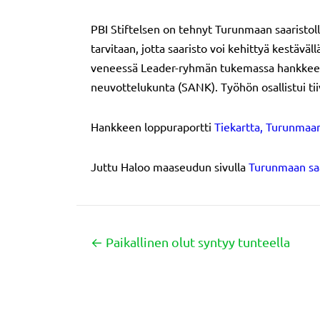
PBI Stiftelsen on tehnyt Turunmaan saaristoll
tarvitaan, jotta saaristo voi kehittyä kestäväl
veneessä Leader-ryhmän tukemassa hankkeessa,
neuvottelukunta (SANK). Työhön osallistui tiivi
Hankkeen loppuraportti
Tiekartta, Turunmaan
Juttu Haloo maaseudun sivulla
Turunmaan saa
← Paikallinen olut syntyy tunteella
Posts
navigation