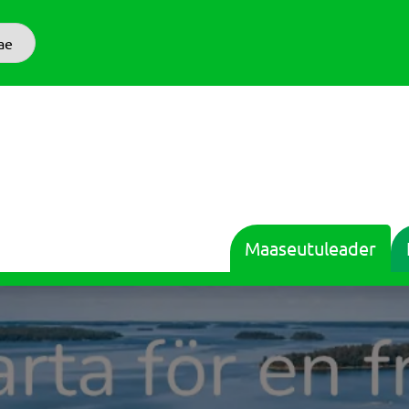
ae
Maaseutuleader