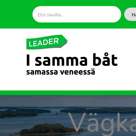
Siirry
suoraan
H
sisältöön