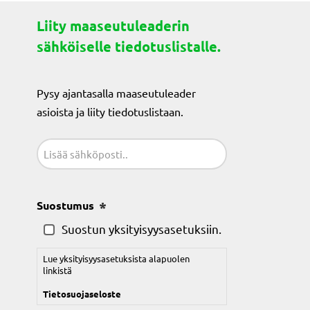
Liity maaseutuleaderin
sähköiselle tiedotuslistalle.
Pysy ajantasalla maaseutuleader
asioista ja liity tiedotuslistaan.
Sähköposti
(Pakollinen)
Suostumus
(Pakollinen)
Suostun yksityisyysasetuksiin.
Lue yksityisyysasetuksista alapuolen
linkistä
Tietosuojaseloste