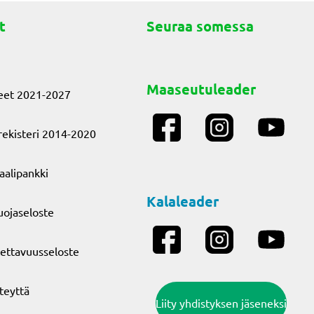
t
Seuraa somessa
Maaseutuleader
eet 2021-2027
ekisteri 2014-2020
aalipankki
Kalaleader
uojaseloste
ettavuusseloste
teyttä
Liity yhdistyksen jäseneksi