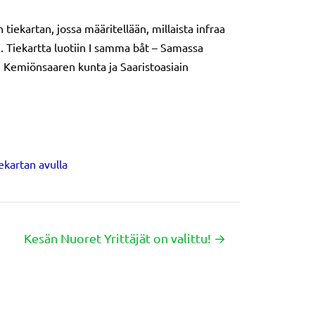
iekartan, jossa määritellään, millaista infraa
si. Tiekartta luotiin I samma båt – Samassa
 Kemiönsaaren kunta ja Saaristoasiain
ekartan avulla
Kesän Nuoret Yrittäjät on valittu! →