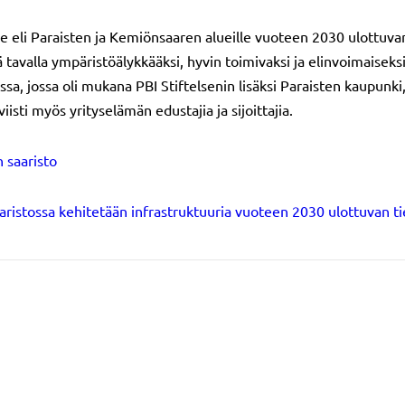
e eli Paraisten ja Kemiönsaaren alueille vuoteen 2030 ulottuvan t
lä tavalla ympäristöälykkääksi, hyvin toimivaksi ja elinvoimaisek
 jossa oli mukana PBI Stiftelsenin lisäksi Paraisten kaupunki,
isti myös yrityselämän edustajia ja sijoittajia.
 saaristo
ristossa kehitetään infrastruktuuria vuoteen 2030 ulottuvan ti