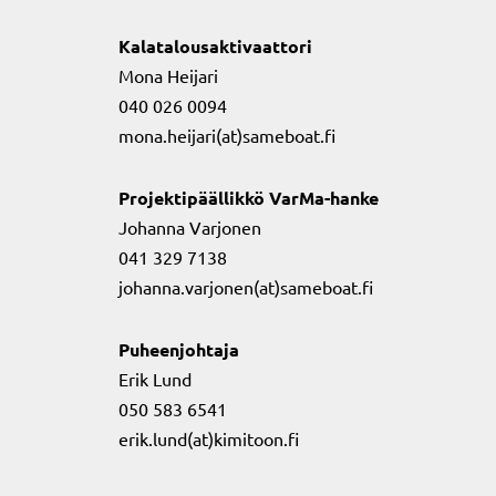
Kalatalousaktivaattori
Mona Heijari
040 026 0094
mona.heijari(at)sameboat.fi
Projektipäällikkö VarMa-hanke
Johanna Varjonen
041 329 7138
johanna.varjonen(at)sameboat.fi
Puheenjohtaja
Erik Lund
050 583 6541
erik.lund(at)kimitoon.fi