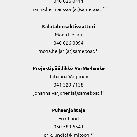
040 026 0411
hanna.hermansson(at)sameboat.fi
Kalatalousaktivaattori
Mona Heijari
040 026 0094
mona.heijari(at)sameboat.fi
Projektipäällikkö VarMa-hanke
Johanna Varjonen
041 329 7138
johanna.varjonen(at)sameboat.fi
Puheenjohtaja
Erik Lund
050 583 6541
erik.lund(at)kimitoon.fi