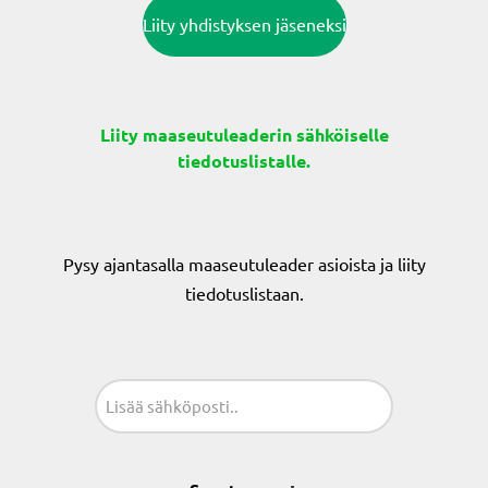
Liity yhdistyksen jäseneksi
Liity maaseutuleaderin sähköiselle
tiedotuslistalle.
Pysy ajantasalla maaseutuleader asioista ja liity
tiedotuslistaan.
Sähköposti
(Pakollinen)