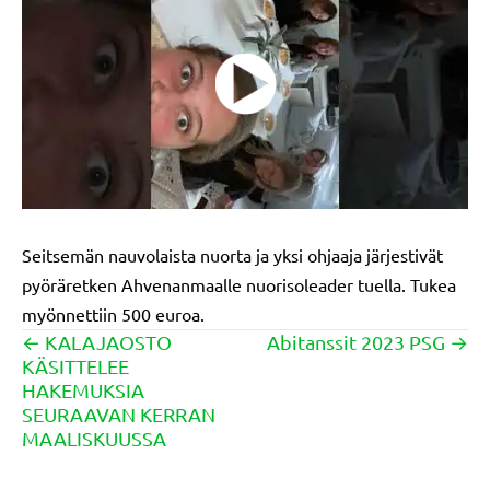
Seitsemän nauvolaista nuorta ja yksi ohjaaja järjestivät
pyöräretken Ahvenanmaalle nuorisoleader tuella. Tukea
myönnettiin 500 euroa.
← KALAJAOSTO
Abitanssit 2023 PSG →
Posts
KÄSITTELEE
navigation
HAKEMUKSIA
SEURAAVAN KERRAN
MAALISKUUSSA