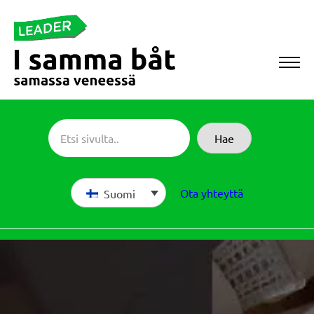
Siirry
suoraan
sisältöön
Sameboat
Hae
Ota yhteyttä
Suomi