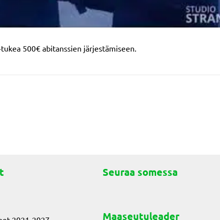
tukea 500€ abitanssien järjestämiseen.
t
Seuraa somessa
Maaseutuleader
eet 2021-2027