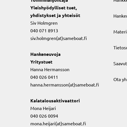
Yleishyödylliset tuet,
yhdistykset ja yhteisöt
Hanker
Siv Holmgren
040 071 8913
Materi
siv.holmgren(at)sameboat.fi
Tietos
Hankeneuvoja
Yritystuet
Saavut
Hanna Hermansson
040 026 0411
Ota yh
hanna.hermansson(at)sameboat.fi
Kalatalousaktivaattori
Mona Heijari
040 026 0094
mona.heijari(at)sameboat.fi