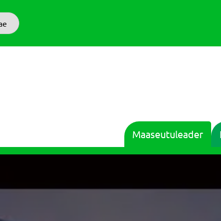
ae
Maaseutuleader