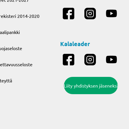
ekisteri 2014-2020
aalipankki
Kalaleader
uojaseloste
ettavuusseloste
teyttä
Liity yhdistyksen jäseneksi