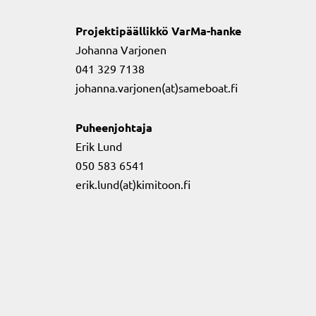
Projektipäällikkö VarMa-hanke
Johanna Varjonen
041 329 7138
johanna.varjonen(at)sameboat.fi
Puheenjohtaja
Erik Lund
050 583 6541
erik.lund(at)kimitoon.fi