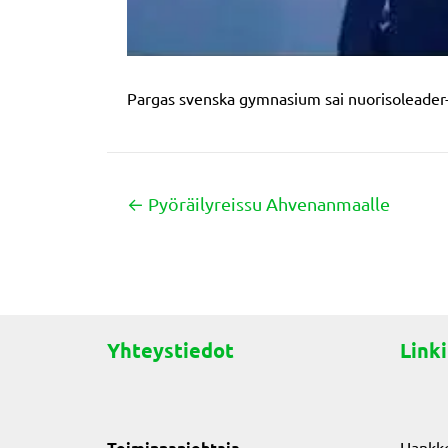
Pargas svenska gymnasium sai nuorisoleader-
← Pyöräilyreissu Ahvenanmaalle
Posts
navigation
Yhteystiedot
Linki
Toiminnanjohtaja
Hankk