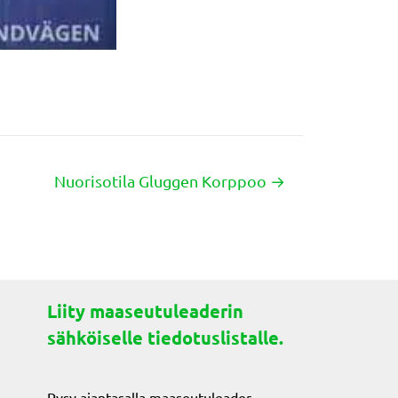
Nuorisotila Gluggen Korppoo →
Liity maaseutuleaderin
sähköiselle tiedotuslistalle.
Pysy ajantasalla maaseutuleader