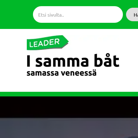
Siirry
suoraan
H
sisältöön