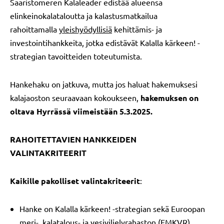
Saaristomeren Kalaleader edistää alueensa
elinkeinokalataloutta ja kalastusmatkailua
rahoittamalla
yleishyödyllisiä
kehittämis- ja
investointihankkeita, jotka edistävät Kalalla kärkeen! -
strategian tavoitteiden toteutumista.
Hankehaku on jatkuva, mutta jos haluat hakemuksesi
kalajaoston seuraavaan kokoukseen,
hakemuksen on
oltava Hyrrässä viimeistään 5.3.2025.
RAHOITETTAVIEN HANKKEIDEN
VALINTAKRITEERIT
Kaikille pakolliset valintakriteerit
:
Hanke on Kalalla kärkeen! -strategian sekä Euroopan
meri-, kalatalous- ja vesiviljelyrahaston (EMKVR)