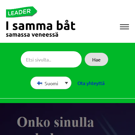
Siirry
suoraan
sisältöön
Sameboat
Hae
Ota yhteyttä
Suomi