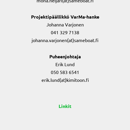
mona.heijari(at)sameboat.fi
Projektipäällikkö VarMa-hanke
Johanna Varjonen
041 329 7138
johanna.varjonen(at)sameboat.fi
Puheenjohtaja
Erik Lund
050 583 6541
erik.lund(at)kimitoon.fi
Linkit