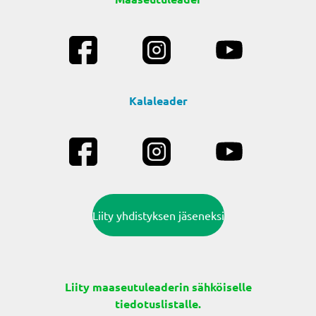
Kalaleader
Liity yhdistyksen jäseneksi
Liity maaseutuleaderin sähköiselle
tiedotuslistalle.