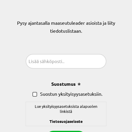
Pysy ajantasalla maaseutuleader asioista ja liity
tiedotuslistaan.
Sähköposti
(Pakollinen)
Suostumus
(Pakollinen)
Suostun yksityisyysasetuksiin.
Lue yksityisyysasetuksista alapuolen
linkistä
Tietosuojaseloste