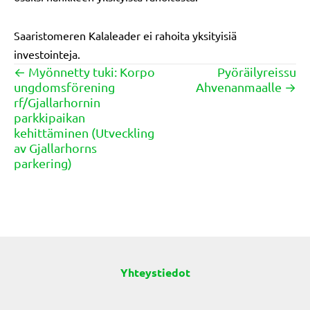
Saaristomeren Kalaleader ei rahoita yksityisiä
investointeja.
← Myönnetty tuki: Korpo
Pyöräilyreissu
Posts
ungdomsförening
Ahvenanmaalle →
navigation
rf/Gjallarhornin
parkkipaikan
kehittäminen (Utveckling
av Gjallarhorns
parkering)
Yhteystiedot